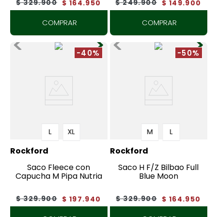
$
329
.
900
$
249
.
900
$
164
.
950
$
149
.
900
COMPRAR
COMPRAR
-40%
-50%
L
XL
M
L
Rockford
Rockford
Saco Fleece con
Saco H F/Z Bilbao Full
Capucha M Pipa Nutria
Blue Moon
$
329
.
900
$
329
.
900
$
197
.
940
$
164
.
950