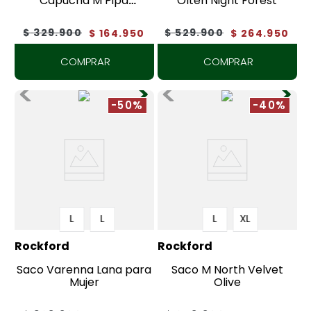
Capucha M Pipa
Olten Night Forest
Sandshell
$
329
.
900
$
529
.
900
$
164
.
950
$
264
.
950
COMPRAR
COMPRAR
-50%
-40%
L
L
L
XL
Rockford
Rockford
Saco Varenna Lana para
Saco M North Velvet
Mujer
Olive