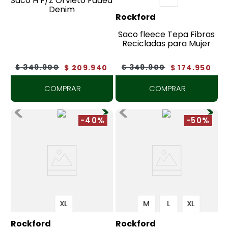
Saco H F/Z Orvieto Faded
Denim
Rockford
Saco fleece Tepa Fibras
Recicladas para Mujer
$
349
.
900
$
349
.
900
$
209
.
940
$
174
.
950
COMPRAR
COMPRAR
-40%
-50%
XL
M
L
XL
Rockford
Rockford