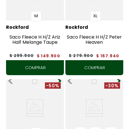
M
XL
Rockford
Rockford
Saco Fleece H H/Z Ariz
Saco Fleece H H/Z Peter
Half Melange Taupe
Heaven
$
299
.
900
$
279
.
900
$
149
.
900
$
167
.
940
COMPRAR
COMPRAR
-50%
-30%