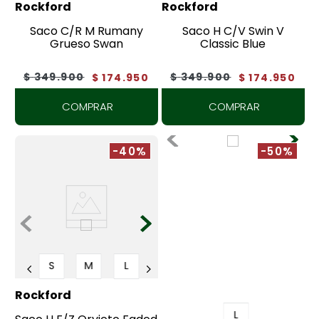
Rockford
Rockford
Saco C/R M Rumany
Saco H C/V Swin V
Grueso Swan
Classic Blue
$
349
.
900
$
349
.
900
$
174
.
950
$
174
.
950
COMPRAR
COMPRAR
-40%
-50%
S
M
L
Rockford
L