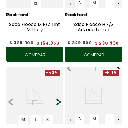
S
M
L
XL
Rockford
Rockford
Saco Fleece M F/Z Tint
Saco Fleece H F/Z
Military
Arizona Loden
$
329
.
900
$
329
.
900
$
164
.
950
$
230
.
930
COMPRAR
COMPRAR
-50%
-50%
S
M
L
M
L
XL