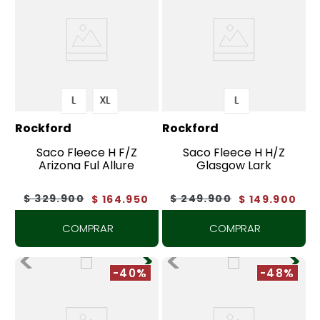
L
XL
L
Rockford
Rockford
Saco Fleece H F/Z
Saco Fleece H H/Z
Arizona Ful Allure
Glasgow Lark
$
329
.
900
$
249
.
900
$
164
.
950
$
149
.
900
COMPRAR
COMPRAR
-40%
-48%