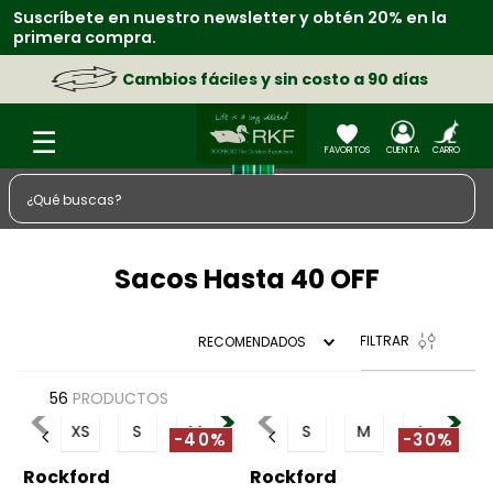
Suscríbete en nuestro newsletter y obtén 20% en la
primera compra.
Cambios fáciles y sin costo a 90 días
¿Qué buscas?
TÉRMINOS MÁS BUSCADOS
Sacos Hasta 40 OFF
1
.
zapatos
2
.
sacos
FILTRAR
RECOMENDADOS
3
.
chaquetas
4
.
camisa
56
PRODUCTOS
XS
S
M
S
M
L
5
.
medias
-40%
-30%
6
.
morral
Rockford
Rockford