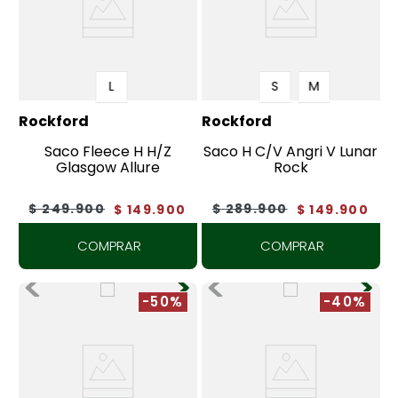
L
S
M
Rockford
Rockford
Saco Fleece H H/Z
Saco H C/V Angri V Lunar
Glasgow Allure
Rock
$
249
.
900
$
289
.
900
$
149
.
900
$
149
.
900
COMPRAR
COMPRAR
-50%
-40%