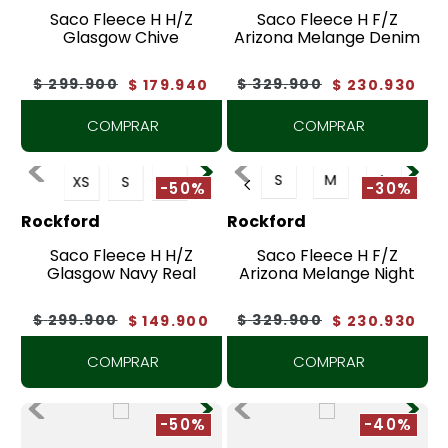
7
.
botas
Saco Fleece H H/Z
Saco Fleece H F/Z
Glasgow Chive
Arizona Melange Denim
8
.
tenis
$
299
.
900
$
329
.
900
$
179
.
940
$
230
.
930
9
.
lino
10
.
tarjetero
COMPRAR
COMPRAR
S
M
L
XS
S
XL
-50%
-30%
Rockford
Rockford
Saco Fleece H H/Z
Saco Fleece H F/Z
Glasgow Navy Real
Arizona Melange Night
$
299
.
900
$
329
.
900
$
149
.
900
$
230
.
930
COMPRAR
COMPRAR
-50%
-40%