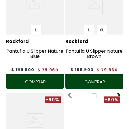
L
L
XL
Rockford
Rockford
Pantufla U Slipper Nature
Pantufla U Slipper Nature
Blue
Brown
$
199
.
900
$
199
.
900
$
79
.
960
$
79
.
960
COMPRAR
COMPRAR
-60%
-60%