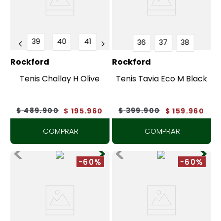
39
40
41
36
37
38
Rockford
Rockford
Tenis Challay H Olive
Tenis Tavia Eco M Black
$
489
.
900
$
399
.
900
$
195
.
960
$
159
.
960
COMPRAR
COMPRAR
-60%
-60%