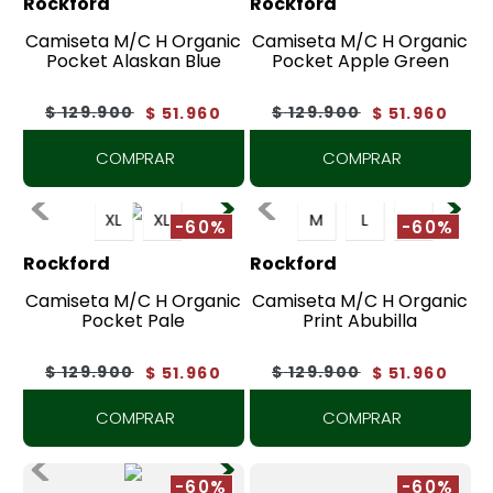
Rockford
Rockford
7
.
botas
Camiseta M/C H Organic
Camiseta M/C H Organic
8
.
tenis
Pocket Alaskan Blue
Pocket Apple Green
9
.
lino
$
129
.
900
$
129
.
900
$
51
.
960
$
51
.
960
10
.
chaqueta
COMPRAR
COMPRAR
XL
XL
M
L
XL
-60%
-60%
Rockford
Rockford
Camiseta M/C H Organic
Camiseta M/C H Organic
Pocket Pale
Print Abubilla
$
129
.
900
$
129
.
900
$
51
.
960
$
51
.
960
COMPRAR
COMPRAR
-60%
-60%