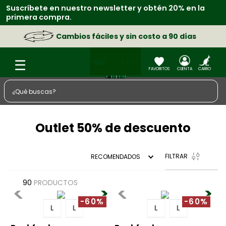
Suscríbete en nuestro newsletter y obtén 20% en la
primera compra.
Cambios fáciles y sin costo a 90 días
¿Qué buscas?
TÉRMINOS MÁS BUSCADOS
Outlet 50% de descuento
1
.
zapatos
2
.
sacos
FILTRAR
RECOMENDADOS
3
.
chaquetas
4
.
camisa
90
PRODUCTOS
5
.
medias
-60%
-60%
L
L
L
L
6
.
morral