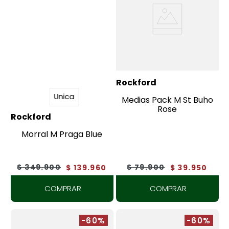
Rockford
Unica
Medias Pack M St Buho
Rose
Rockford
Morral M Praga Blue
$
349
.
900
$
79
.
900
$
139
.
960
$
39
.
950
COMPRAR
COMPRAR
-60%
-60%