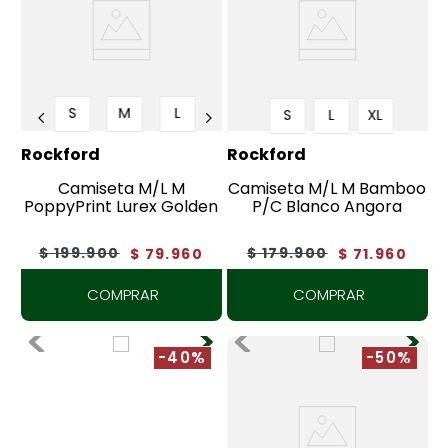
S
M
L
S
L
XL
Rockford
Rockford
Camiseta M/L M
Camiseta M/L M Bamboo
PoppyPrint Lurex Golden
P/C Blanco Angora
$
199
.
900
$
179
.
900
$
79
.
960
$
71
.
960
COMPRAR
COMPRAR
-40%
-50%