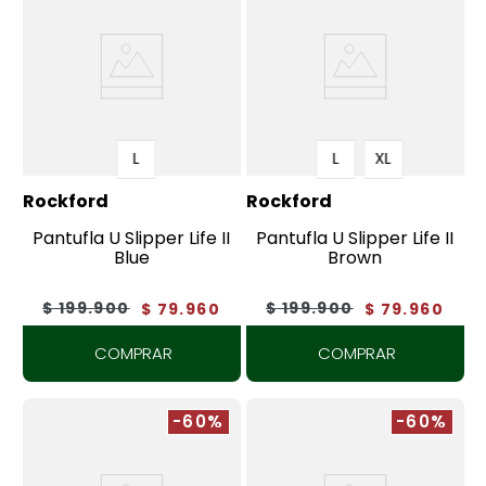
L
L
XL
Rockford
Rockford
Pantufla U Slipper Life II
Pantufla U Slipper Life II
Blue
Brown
$
199
.
900
$
199
.
900
$
79
.
960
$
79
.
960
COMPRAR
COMPRAR
-60%
-60%