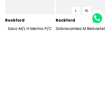
L
XL
Rockford
Rockford
Saco M/L H Merino P/C
Sobrecamisa M Belcastel
Azul Indigo
Tartán Black
$
489
.
900
$
629
.
900
$
195
.
960
$
251
.
960
COMPRAR
COMPRAR
1
2
3
4
SERVICIO AL CONSUMIDOR
Cómo comprar
Contáctanos
Sigue tu PQRS
Actualiza tus Datos