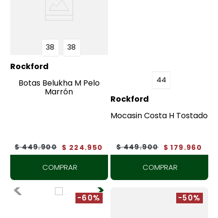
38
38
Rockford
44
Botas Belukha M Pelo
Marrón
Rockford
Mocasin Costa H Tostado
$
449
.
900
$
449
.
900
$
224
.
950
$
179
.
960
COMPRAR
COMPRAR
-60%
-50%