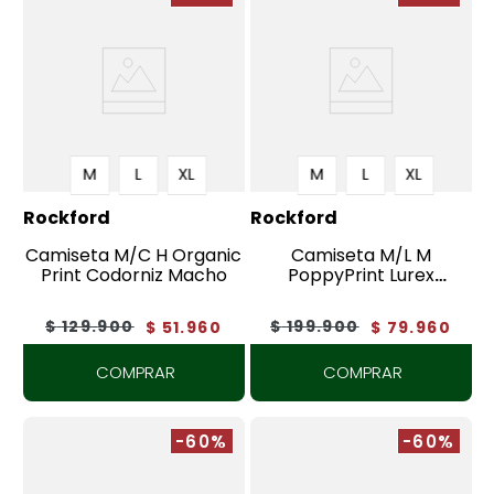
M
L
XL
M
L
XL
Rockford
Rockford
Camiseta M/C H Organic
Camiseta M/L M
Print Codorniz Macho
PoppyPrint Lurex
Castlerock
$
129
.
900
$
199
.
900
$
51
.
960
$
79
.
960
COMPRAR
COMPRAR
-60%
-60%