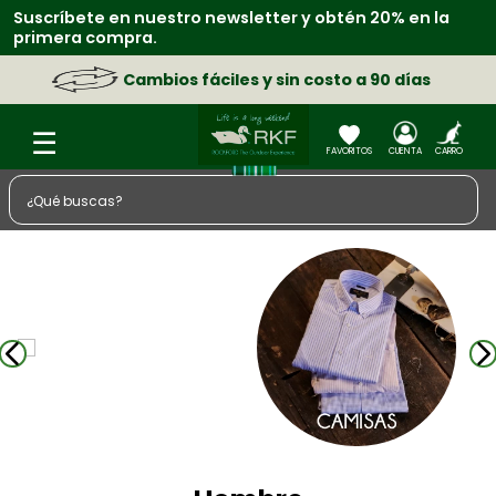
Suscríbete en nuestro newsletter y obtén 20% en la
Re
primera compra.
fís
Cambios fáciles y sin costo a 90 días
¿Qué buscas?
TÉRMINOS MÁS BUSCADOS
1
.
zapatos
2
.
chaquetas
3
.
camisa
4
.
sacos
5
.
medias
6
.
morral