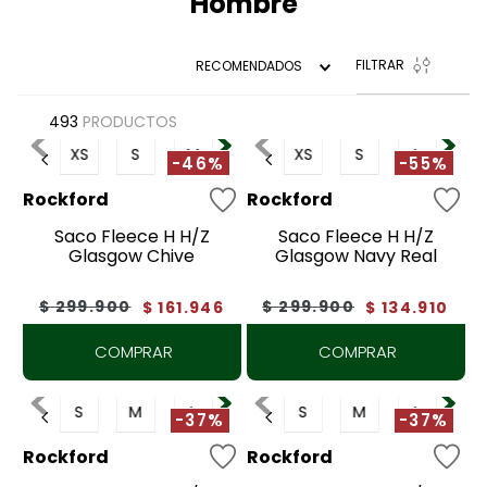
Hombre
7
.
tenis
8
.
tarjetero
FILTRAR
RECOMENDADOS
9
.
botas
493
PRODUCTOS
10
.
jeans
XS
S
M
XS
S
L
-46%
-55%
Rockford
Rockford
Saco Fleece H H/Z
Saco Fleece H H/Z
Glasgow Chive
Glasgow Navy Real
$
299
.
900
$
299
.
900
$
161
.
946
$
134
.
910
COMPRAR
COMPRAR
S
M
L
S
M
L
-37%
-37%
Rockford
Rockford