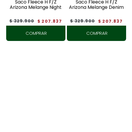
Saco Fleece H F/Z
Saco Fleece H F/Z
Arizona Melange Night
Arizona Melange Denim
$
329
.
900
$
329
.
900
$
207
.
837
$
207
.
837
COMPRAR
COMPRAR