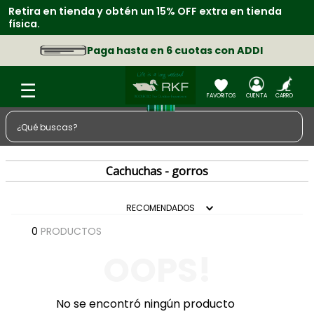
Retira en tienda y obtén un 15% OFF extra en tienda
física.
Paga hasta en 6 cuotas con ADDI
¿Qué buscas?
TÉRMINOS MÁS BUSCADOS
Cachuchas - gorros
1
.
zapatos
2
.
sacos
RECOMENDADOS
3
.
chaquetas
0
PRODUCTOS
4
.
camisa
OOPS!
5
.
medias
6
.
morral
No se encontró ningún producto