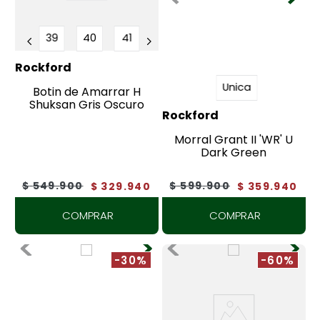
39
40
41
Rockford
Unica
Botin de Amarrar H
Shuksan Gris Oscuro
Rockford
Morral Grant II 'WR' U
Dark Green
$
549
.
900
$
599
.
900
$
329
.
940
$
359
.
940
COMPRAR
COMPRAR
-30%
-60%