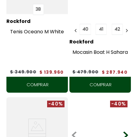
38
Rockford
40
41
42
Tenis Oceano M White
Rockford
Mocasin Boat H Sahara
$
349
.
900
$
479
.
900
$
139
.
960
$
287
.
940
COMPRAR
COMPRAR
-40%
-40%