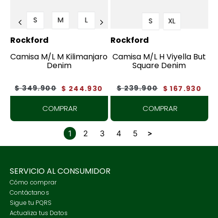
S
M
L
S
XL
Rockford
Rockford
Camisa M/L M Kilimanjaro
Camisa M/L H Viyella But
Denim
Square Denim
$
349
.
900
$
239
.
900
$
244
.
930
$
167
.
930
COMPRAR
COMPRAR
1
2
3
4
5
SERVICIO AL CONSUMIDOR
Cómo comprar
Contáctanos
Sigue tu PQRS
Actualiza tus Datos