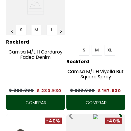
S
M
L
Rockford
S
M
XL
Camisa M/L H Corduroy
Faded Denim
Rockford
Camisa M/L H Viyella But
Square Spray
$
329
.
900
$
239
.
900
$
230
.
930
$
167
.
930
COMPRAR
COMPRAR
-40%
-40%