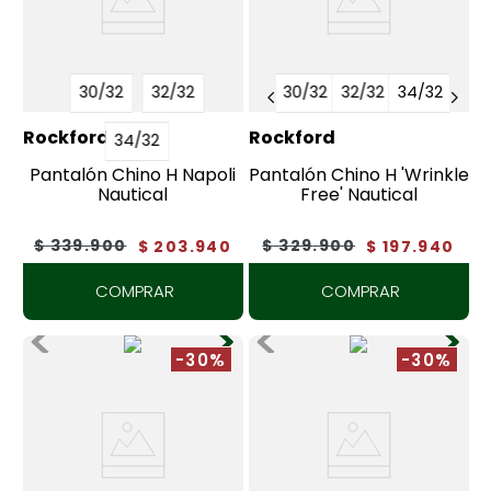
30/32
32/32
30/32
32/32
34/32
Rockford
Rockford
34/32
Pantalón Chino H Napoli
Pantalón Chino H 'Wrinkle
Nautical
Free' Nautical
$
339
.
900
$
329
.
900
$
203
.
940
$
197
.
940
COMPRAR
COMPRAR
-30%
-30%