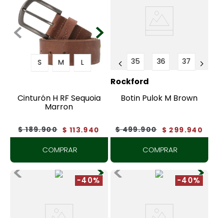
35
36
37
S
M
L
Rockford
Rockford
Cinturón H RF Sequoia
Botin Pulok M Brown
Marron
$
189
.
900
$
499
.
900
$
113
.
940
$
299
.
940
COMPRAR
COMPRAR
-40%
-40%