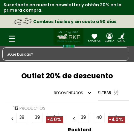
Suscríbete en nuestro newsletter y obtén 20% en la
primera compra.
Cambios fáciles y sin costo a 90 días
¿Qué buscas?
TÉRMINOS MÁS BUSCADOS
Outlet 20% de descuento
1
.
zapatos
2
.
sacos
FILTRAR
RECOMENDADOS
3
.
chaquetas
4
.
camisa
113
PRODUCTOS
39
39
40
39
40
41
5
.
medias
-40%
-40%
6
.
lino
Rockford
Rockford