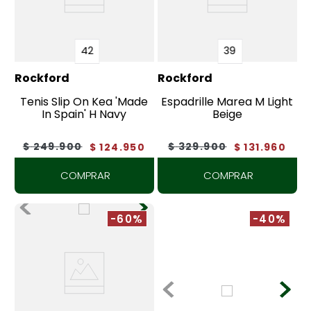
42
39
Rockford
Rockford
Tenis Slip On Kea 'Made
Espadrille Marea M Light
In Spain' H Navy
Beige
$
249
.
900
$
329
.
900
$
124
.
950
$
131
.
960
COMPRAR
COMPRAR
-60%
-40%