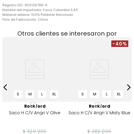
Registro SIC:
900136788-4
Nombre del Importador:
Forus Colombia S.A.S
Material exterior:
100% Poliéster Reciclado
País de Fabricación:
China
Otros clientes se interesaron por
-40%
S
M
L
XL
S
M
L
XL
Rockford
Rockford
Saco H C/V Angri V Olive
Saco H C/V Angri V Misty Blue
$
329
.
900
$
289
.
900