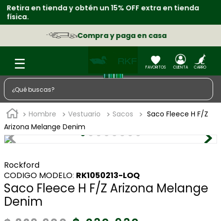
Retira en tienda y obtén un 15% OFF extra en tienda
S
física.
p
Compra y paga en casa
¿Qué buscas?
TÉRMINOS MÁS BUSCADOS
Hombre
Vestuario
Sacos
Saco Fleece H F/Z
1
.
zapatos
Arizona Melange Denim
2
.
sacos
3
.
chaquetas
Rockford
:
RK1050213-LOQ
4
.
camisa
Saco Fleece H F/Z Arizona Melange
5
.
medias
Denim
6
.
lino