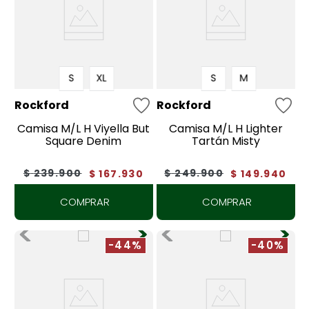
S
XL
S
M
Rockford
Rockford
Camisa M/L H Viyella But
Camisa M/L H Lighter
Square Denim
Tartán Misty
$
239
.
900
$
249
.
900
$
167
.
930
$
149
.
940
COMPRAR
COMPRAR
-44%
-40%