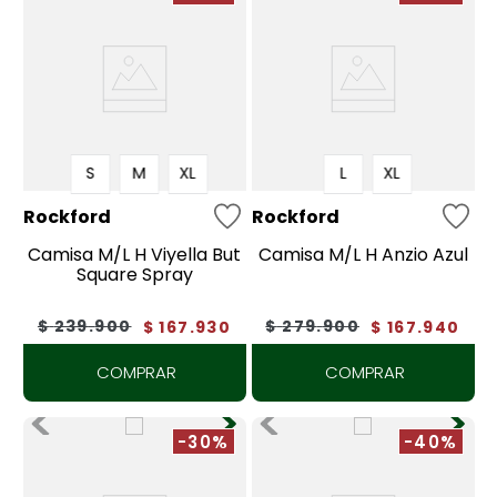
S
M
XL
L
XL
Rockford
Rockford
Camisa M/L H Viyella But
Camisa M/L H Anzio Azul
Square Spray
$
239
.
900
$
279
.
900
$
167
.
930
$
167
.
940
COMPRAR
COMPRAR
-30%
-40%