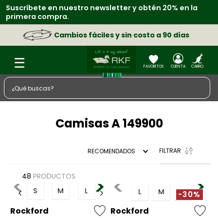
Suscríbete en nuestro newsletter y obtén 20% en la
primera compra.
Cambios fáciles y sin costo a 90 días
¿Qué buscas?
TÉRMINOS MÁS BUSCADOS
Camisas A 149900
1
.
zapatos
2
.
chaquetas
FILTRAR
RECOMENDADOS
3
.
sacos
4
.
camisa
48
PRODUCTOS
S
M
L
L
M
S
5
.
medias
-30%
6
.
morral
Rockford
Rockford