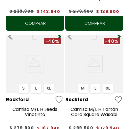
$
239
.
900
$
279
.
900
$
143
.
940
$
139
.
900
COMPRAR
COMPRAR
-40%
-40%
S
L
XL
M
L
XL
Rockford
Rockford
Camisa M/L H Leeds
Camisa M/L H Tartán
Vinotinto
Cord Square Wasabi
$
279
.
900
$
299
.
900
$
167
.
940
$
179
.
940