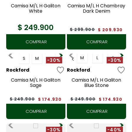
7
.
tenis
Camisa M/L H Galiton
Camisa M/L H Chambray
White
Dark Denim
8
.
botas
$
249
.
900
9
.
tarjetero
$
299
.
900
$
209
.
930
10
.
lino
COMPRAR
COMPRAR
M
L
S
S
M
L
-30%
-30%
Rockford
Rockford
Camisa M/L H Galiton
Camisa M/L H Galiton
Sage
Blue Stone
$
249
.
900
$
249
.
900
$
174
.
930
$
174
.
930
COMPRAR
COMPRAR
-30%
-40%