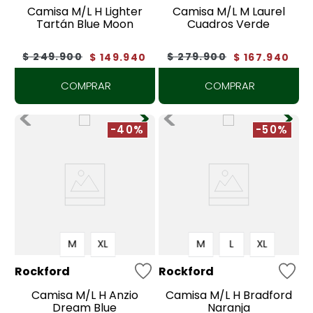
Camisa M/L H Lighter
Camisa M/L M Laurel
Tartán Blue Moon
Cuadros Verde
$
249
.
900
$
279
.
900
$
149
.
940
$
167
.
940
COMPRAR
COMPRAR
-40%
-50%
M
XL
M
L
XL
Rockford
Rockford
Camisa M/L H Anzio
Camisa M/L H Bradford
Dream Blue
Naranja