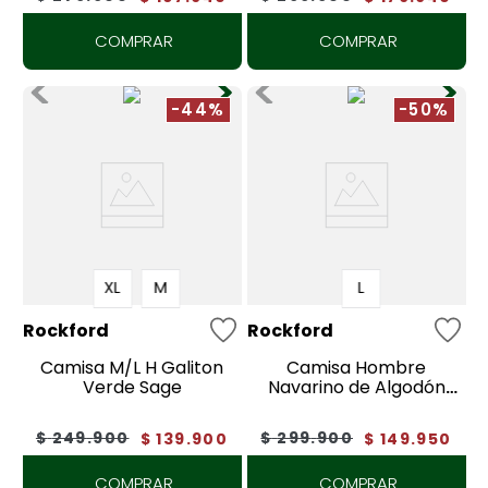
COMPRAR
COMPRAR
-44%
-50%
XL
M
L
Rockford
Rockford
Camisa M/L H Galiton
Camisa Hombre
Verde Sage
Navarino de Algodón
orgánico
$
249
.
900
$
299
.
900
$
139
.
900
$
149
.
950
COMPRAR
COMPRAR