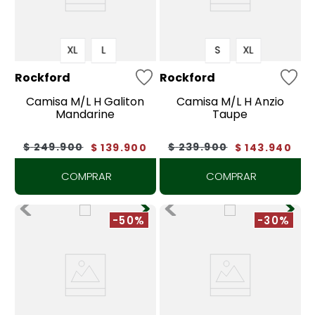
XL
L
S
XL
Rockford
Rockford
Camisa M/L H Galiton
Camisa M/L H Anzio
Mandarine
Taupe
$
249
.
900
$
239
.
900
$
139
.
900
$
143
.
940
COMPRAR
COMPRAR
-50%
-30%