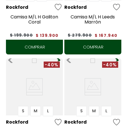
Rockford
Rockford
Camisa M/L H Galiton
Camisa M/L H Leeds
Coral
Marrón
$
199
.
900
$
279
.
900
$
139
.
900
$
167
.
940
COMPRAR
COMPRAR
-40%
-40%
S
M
L
S
M
L
Rockford
Rockford