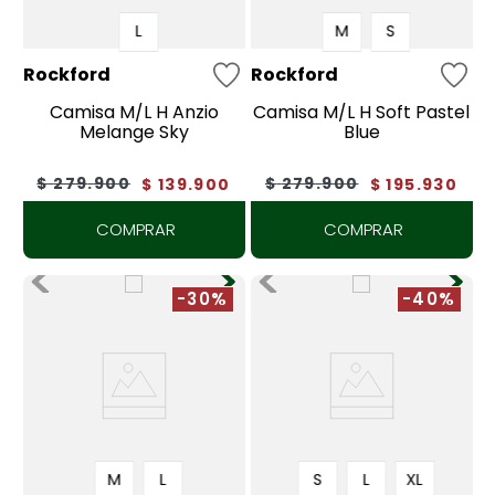
L
M
S
Rockford
Rockford
Camisa M/L H Anzio
Camisa M/L H Soft Pastel
Melange Sky
Blue
$
279
.
900
$
279
.
900
$
139
.
900
$
195
.
930
COMPRAR
COMPRAR
-30%
-40%
M
L
S
L
XL