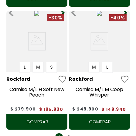
-30%
-40%
L
M
S
M
L
Rockford
Rockford
Camisa M/L H Soft New
Camisa M/L M Coop
Peach
Whisper
$
279
.
900
$
249
.
900
$
195
.
930
$
149
.
940
COMPRAR
COMPRAR