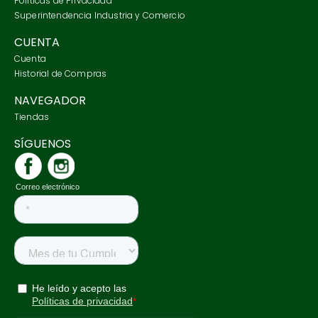
Políticas de Privacidad
7
.
tarjetero
Superintendencia Industria y Comercio
8
.
tenis
CUENTA
Cuenta
9
.
botas
Historial de Compras
10
.
jeans
NAVEGADOR
Tiendas
SÍGUENOS