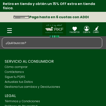
Retira en tienda y obtén un 15% OFF extra en tienda
física.
Paga hasta en 6 cuotas con ADDI
¿Qué buscas?
TÉRMINOS MÁS BUSCADOS
1
.
zapatos
SERVICIO AL CONSUMIDOR
Cómo comprar
2
.
chaquetas
Contáctanos
3
.
camisa
Sigue tu PQRS
Actualiza tus Datos
4
.
sacos
Gestiona tus cambios y Devoluciones
5
.
medias
LEGAL
6
.
morral
Términos y Condiciones