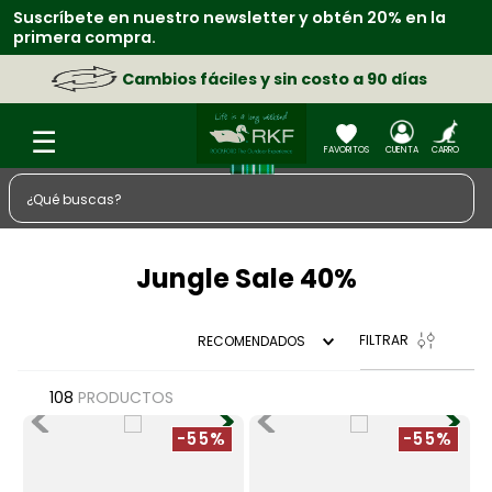
Suscríbete en nuestro newsletter y obtén 20% en la
primera compra.
Cambios fáciles y sin costo a 90 días
¿Qué buscas?
TÉRMINOS MÁS BUSCADOS
Jungle Sale 40%
1
.
zapatos
2
.
chaquetas
FILTRAR
RECOMENDADOS
3
.
sacos
4
.
camisa
108
PRODUCTOS
5
.
medias
-55%
-55%
6
.
morral