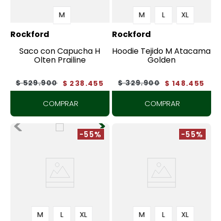
M
M
L
XL
Rockford
Rockford
Saco con Capucha H
Hoodie Tejido M Atacama
Olten Prailine
Golden
$
529
.
900
$
329
.
900
$
238
.
455
$
148
.
455
COMPRAR
COMPRAR
-55%
-55%
M
L
XL
M
L
XL