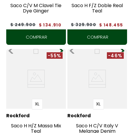
Saco C/V M Clavel Tie
Saco H F/Z Doble Real
Dye Ginger
Teal
$
249
.
900
$
329
.
900
$
134
.
910
$
148
.
455
COMPRAR
COMPRAR
-55%
-46%
XL
XL
Rockford
Rockford
Saco H H/Z Massa Mix
Saco H C/V Italy V
Teal
Melange Denim