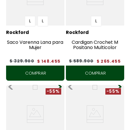
L
L
L
Rockford
Rockford
Saco Varenna Lana para
Cardigan Crochet M
Mujer
Positano Multicolor
$
329
.
900
$
589
.
900
$
148
.
455
$
265
.
455
COMPRAR
COMPRAR
-55%
-55%