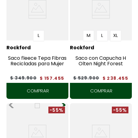
7
.
tenis
8
.
botas
9
.
tarjetero
L
M
L
XL
10
.
lino
Rockford
Rockford
Saco fleece Tepa Fibras
Saco con Capucha H
Recicladas para Mujer
Olten Night Forest
$
349
.
900
$
529
.
900
$
157
.
455
$
238
.
455
COMPRAR
COMPRAR
-55%
-55%