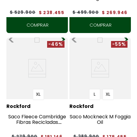
$
529
.
900
$
499
.
900
$
238
.
455
$
269
.
946
COMPRAR
COMPRAR
-46%
-55%
XL
L
XL
Rockford
Rockford
Saco Fleece Cambridge
Saco Mockneck M Foggia
Fibras Recicladas
Oil
Hombre
$
279
.
900
$
389
.
900
$
151
.
146
$
175
.
455