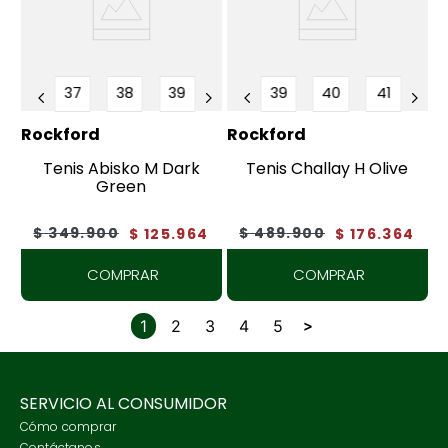
37
38
39
39
40
41
Rockford
Rockford
Tenis Abisko M Dark
Tenis Challay H Olive
Green
$
349
.
900
$
489
.
900
$
125
.
964
$
176
.
364
COMPRAR
COMPRAR
1
2
3
4
5
SERVICIO AL CONSUMIDOR
Cómo comprar
Contáctanos