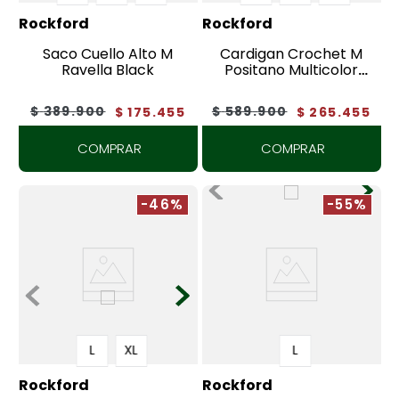
Rockford
Rockford
Saco Cuello Alto M
Cardigan Crochet M
Ravella Black
Positano Multicolor
Crudo
$
389
.
900
$
589
.
900
$
175
.
455
$
265
.
455
COMPRAR
COMPRAR
-46%
-55%
L
XL
L
Rockford
Rockford