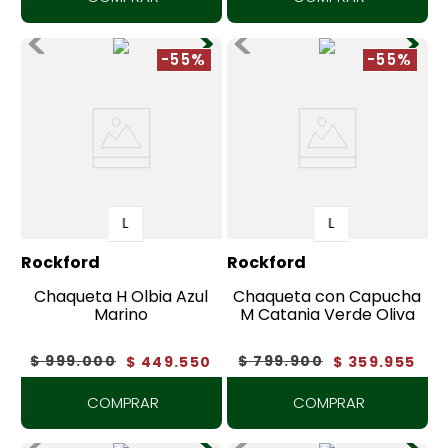
-55%
-55%
L
L
Rockford
Rockford
Chaqueta H Olbia Azul
Chaqueta con Capucha
Marino
M Catania Verde Oliva
$
999
.
000
$
799
.
900
$
449
.
550
$
359
.
955
COMPRAR
COMPRAR