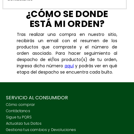
horario?
7
.
lino
¿CÓMO SE DONDE
¿Qué pasa si la talla me queda mal o el producto no es lo
8
.
morral
que esperaba?
ESTÁ MI ORDEN?
¿Cómo puedo pagar?
9
.
merino
No me llegan los mails, ¿Qué hago?
Tras realizar una compra en nuestro sitio,
10
.
chaqueta
recibirás un email con el resumen de los
¿Cómo hago seguimiento a mi despacho?
productos que compraste y el número de
orden asociado. Para hacer seguimiento al
despacho de el/los producto(s) de tu orden,
ingresa dicho número
aquí
y podrás ver en qué
etapa del despacho se encuentra cada bulto.
SERVICIO AL CONSUMIDOR
Cómo comprar
Contáctanos
Sigue tu PQRS
Actualiza tus Datos
Gestiona tus cambios y Devoluciones