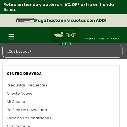
Retira en tienda y obtén un 15% OFF extra en tienda
física.
Paga hasta en 6 cuotas con ADDI
¿Qué buscas?
TÉRMINOS MÁS BUSCADOS
1
.
zapatos
CENTRO DE AYUDA
2
.
sacos
Preguntas Frecuentes
3
.
chaquetas
Cliente Nuevo
¿Cómo comprar en RockFord.cl?
Mi Cuenta
¿Cuáles son las opciones de despacho?
Beneficios De Rockford
4
.
camisa
Política De Privacidad
¿Puede mi orden llegar en diferentes paquetes?
Registrate
¿Qué Puedo Hacer Desde Mi Cuenta?
5
.
medias
Términos Y Condiciones
¿Cómo se donde está mi orden?
Olvidé Mi Clave
6
.
botas
Contáctanos
¿Cuánto se demora en llegar mi compra? ¿En qué