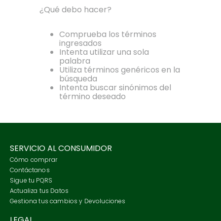
7
.
tenis
¿Qué debo hacer?
8
.
botas
Comprueba los términos
9
.
tarjetero
ingresados
Intenta utilizar una sola
10
.
lino
palabra
Utiliza términos genéricos en la
búsqueda
Intenta buscar sinónimos del
término deseado
SERVICIO AL CONSUMIDOR
Cómo comprar
Contáctanos
Sigue tu PQRS
Actualiza tus Datos
Gestiona tus cambios y Devoluciones
LEGAL