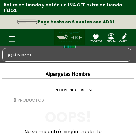
Retira en tienda y obtén un 15% OFF extra en tienda
física.
Paga hasta en 6 cuotas con ADDI
¿Qué buscas?
TÉRMINOS MÁS BUSCADOS
Alpargatas Hombre
1
.
zapatos
2
.
chaquetas
RECOMENDADOS
3
.
sacos
0
PRODUCTOS
4
.
camisa
OOPS!
5
.
medias
6
.
morral
No se encontró ningún producto