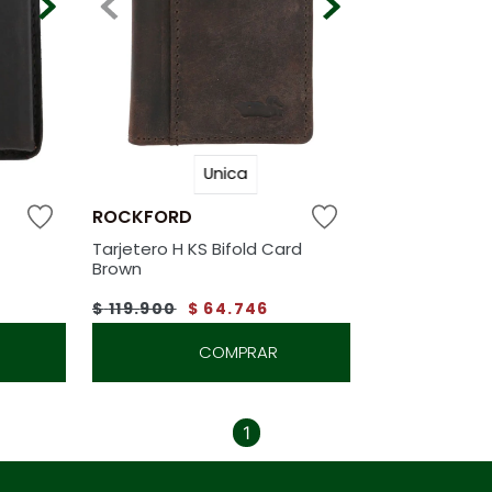
Unica
ROCKFORD
Tarjetero H KS Bifold Card
Brown
$
119
.
900
$
64
.
746
COMPRAR
1