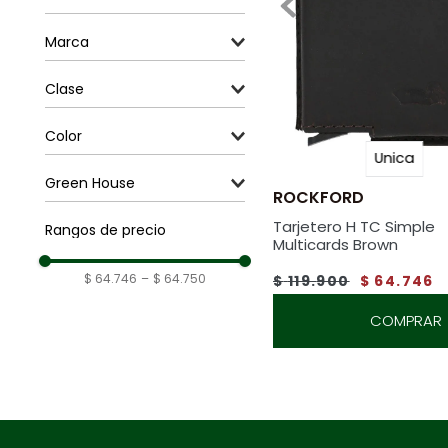
Unica
Marca
Rockford
Clase
Accesorios
Color
Unica
Brown
Green House
ROCKFORD
Fibras Recicladas
Tarjetero H TC Simple
Rangos de precio
Multicards Brown
$ 64.746
–
$ 64.750
$
119
.
900
$
64
.
746
COMPRAR