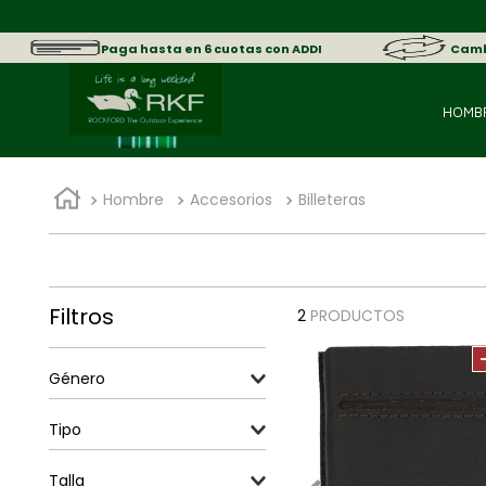
Paga hasta en 6 cuotas con ADDI
Cambi
HOMB
Hombre
Accesorios
Billeteras
Filtros
2
PRODUCTOS
Género
Hombre
Tipo
Billeteras
Talla