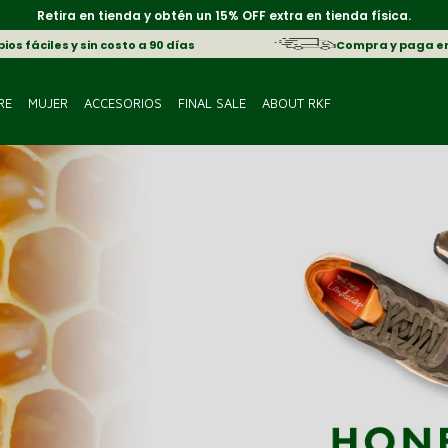
Retira en tienda y obtén un 15% OFF extra en tienda física.
os fáciles y sin costo a 90 días
Compra y paga e
RE
MUJER
ACCESORIOS
FINAL SALE
ABOUT RKF