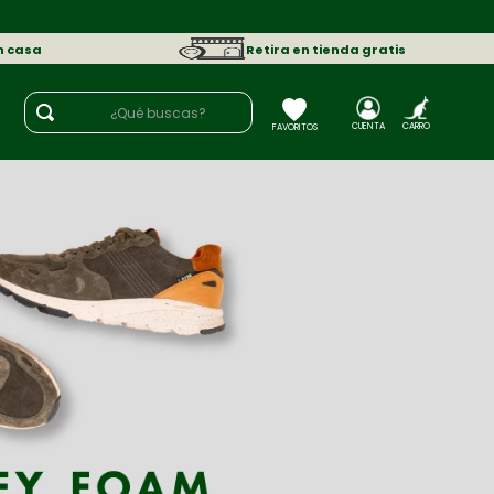
n casa
Retira en tienda gratis
¿Qué buscas?