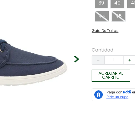
39
40
4
44
45
Guia De Tallas
Cantidad
－
＋
AGREGAR AL
CARRITO