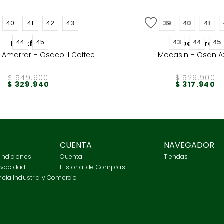
40
41
42
43
39
40
41
44
45
43
44
45
Rockford
Rockford
Amarrar H Osaco II Coffee
Mocasin H Osan A
$
549
.
900
$
529
.
900
$
329
.
940
$
317
.
940
CUENTA
NAVEGADOR
ondiciones
Cuenta
Tiendas
rivacidad
Historial de Compras
cia Industria y Comercio