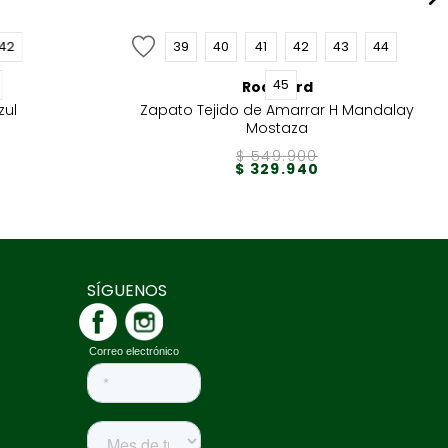
42
39
40
41
42
43
44
45
Rockford
zul
Zapato Tejido de Amarrar H Mandalay
Mostaza
$
549
.
900
$
329
.
940
SÍGUENOS