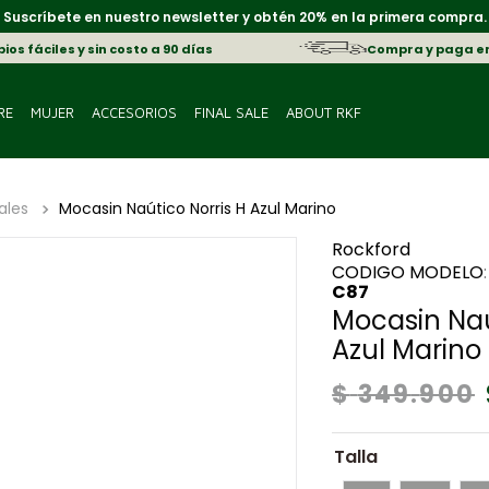
Suscríbete en nuestro newsletter y obtén 20% en la primera compra.
os fáciles y sin costo a 90 días
Compra y paga e
RE
MUJER
ACCESORIOS
FINAL SALE
ABOUT RKF
ales
Mocasin Naútico Norris H Azul Marino
Rockford
C87
Mocasin Naú
Azul Marino
$
349
.
900
Talla