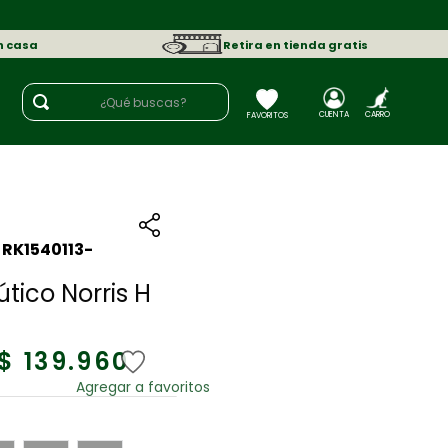
n casa
Retira en tienda gratis
¿Qué buscas?
:
RK1540113-
tico Norris H
$
139
.
960