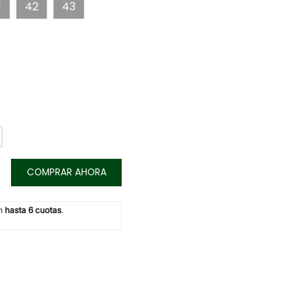
1
42
43
COMPRAR AHORA