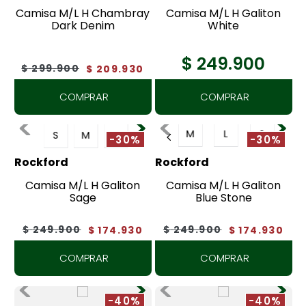
7
.
botas
Camisa M/L H Chambray
Camisa M/L H Galiton
Dark Denim
White
8
.
tenis
$
249
.
900
9
.
lino
$
299
.
900
$
209
.
930
10
.
chaqueta
COMPRAR
COMPRAR
M
L
S
S
M
L
-30%
-30%
Rockford
Rockford
Camisa M/L H Galiton
Camisa M/L H Galiton
Sage
Blue Stone
$
249
.
900
$
249
.
900
$
174
.
930
$
174
.
930
COMPRAR
COMPRAR
-40%
-40%