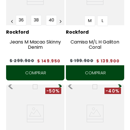
36
38
40
M
L
Rockford
Rockford
Jeans M Macao Skinny
Camisa M/L H Galiton
Denim
Coral
$
299
.
900
$
199
.
900
$
149
.
950
$
139
.
900
COMPRAR
COMPRAR
-50%
-40%