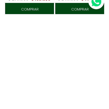
COMPRAR
COMPRAR
-50%
-50%
36
34
36
Rockford
Rockford
Pantalón Chino H 'Wrinkle
Pantalón Chino H 'Wrinkle
Free' Blue
Free' Khaki
$
329
.
900
$
329
.
900
$
164
.
950
$
164
.
950
COMPRAR
COMPRAR