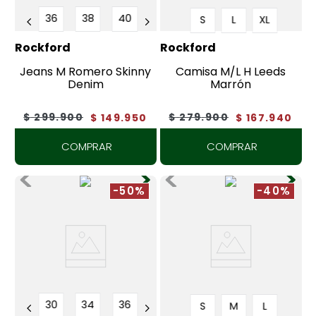
36
38
40
S
L
XL
Rockford
Rockford
Jeans M Romero Skinny
Camisa M/L H Leeds
Denim
Marrón
$
299
.
900
$
279
.
900
$
149
.
950
$
167
.
940
COMPRAR
COMPRAR
-50%
-40%
30
34
36
S
M
L