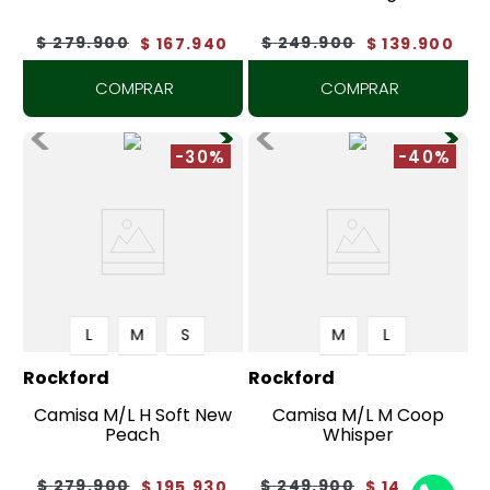
$
279
.
900
$
249
.
900
$
167
.
940
$
139
.
900
COMPRAR
COMPRAR
-30%
-40%
L
M
S
M
L
Rockford
Rockford
Camisa M/L H Soft New
Camisa M/L M Coop
Peach
Whisper
$
279
.
900
$
249
.
900
$
195
.
930
$
149
.
940