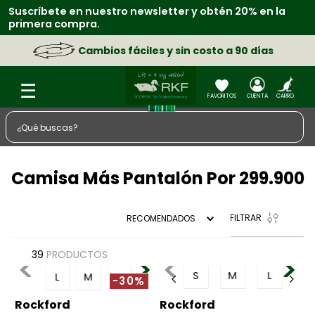
Suscríbete en nuestro newsletter y obtén 20% en la
primera compra.
Cambios fáciles y sin costo a 90 días
¿Qué buscas?
TÉRMINOS MÁS BUSCADOS
Camisa Más Pantalón Por 299.900
1
.
zapatos
2
.
sacos
FILTRAR
RECOMENDADOS
3
.
chaquetas
4
.
camisa
39
PRODUCTOS
S
M
L
L
M
S
5
.
medias
-30%
6
.
morral
Rockford
Rockford