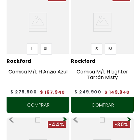
L
XL
S
M
Rockford
Rockford
Camisa M/L H Anzio Azul
Camisa M/L H Lighter
Tartán Misty
$
279
.
900
$
249
.
900
$
167
.
940
$
149
.
940
COMPRAR
COMPRAR
-44%
-30%