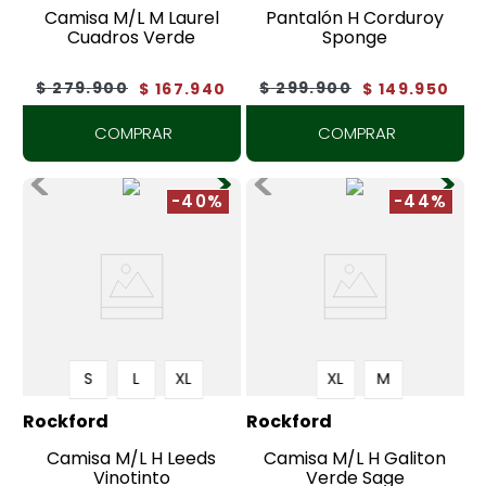
Camisa M/L M Laurel
Pantalón H Corduroy
Cuadros Verde
Sponge
$
279
.
900
$
299
.
900
$
167
.
940
$
149
.
950
COMPRAR
COMPRAR
-40%
-44%
S
L
XL
XL
M
Rockford
Rockford
Camisa M/L H Leeds
Camisa M/L H Galiton
Vinotinto
Verde Sage