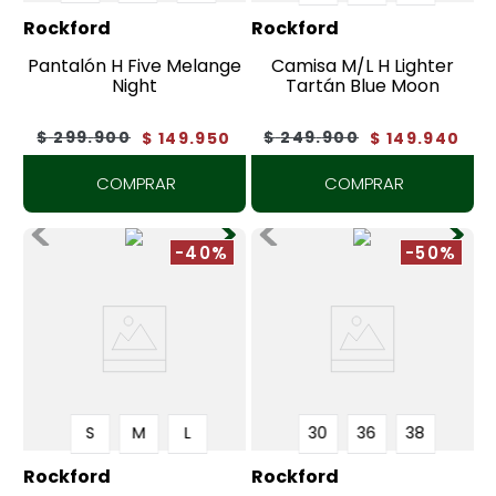
Rockford
Rockford
Pantalón H Five Melange
Camisa M/L H Lighter
Night
Tartán Blue Moon
$
299
.
900
$
249
.
900
$
149
.
950
$
149
.
940
COMPRAR
COMPRAR
-40%
-50%
S
M
L
30
36
38
Rockford
Rockford