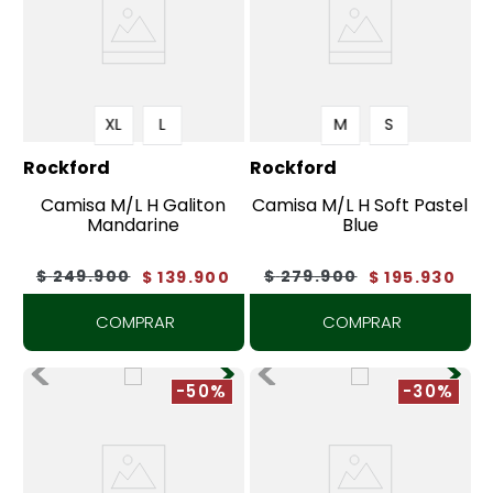
XL
L
M
S
Rockford
Rockford
Camisa M/L H Galiton
Camisa M/L H Soft Pastel
Mandarine
Blue
$
249
.
900
$
279
.
900
$
139
.
900
$
195
.
930
COMPRAR
COMPRAR
-50%
-30%