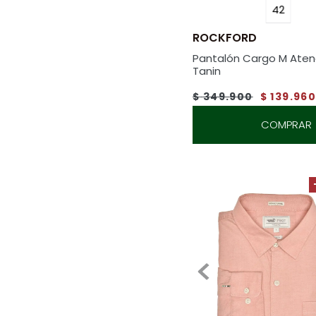
42
ROCKFORD
Pantalón Cargo M Ate
Tanin
$
349
.
900
$
139
.
96
COMPRAR