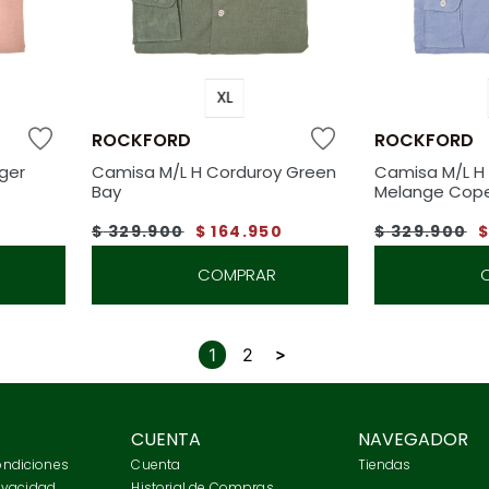
XL
ROCKFORD
ROCKFORD
ger
Camisa M/L H Corduroy Green
Camisa M/L H
Bay
Melange Cop
0
$
329
.
900
$
164
.
950
$
329
.
900
COMPRAR
1
2
CUENTA
NAVEGADOR
ondiciones
Cuenta
Tiendas
rivacidad
Historial de Compras