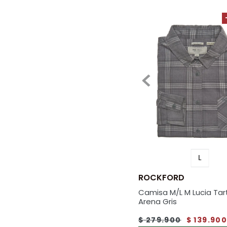
L
ROCKFORD
Camisa M/L M Lucia Tar
Arena Gris
$
279
.
900
$
139
.
90