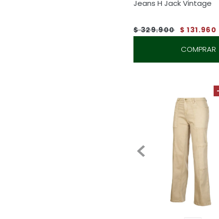
Jeans H Jack Vintage
$
329
.
900
$
131
.
960
COMPRAR