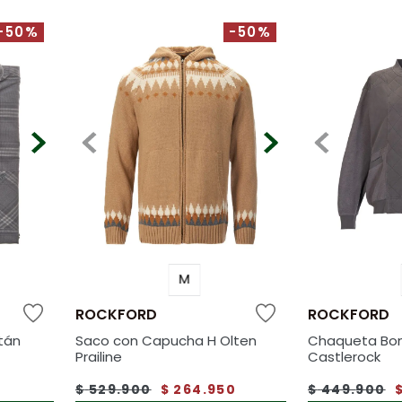
-50%
-50%
M
ROCKFORD
ROCKFORD
tán
Saco con Capucha H Olten
Chaqueta Bo
Prailine
Castlerock
0
$
529
.
900
$
264
.
950
$
449
.
900