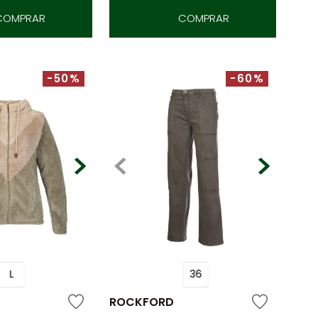
COMPRAR
COMPRAR
-50%
-60%
L
36
ROCKFORD