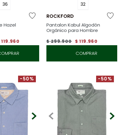
36
32
ROCKFORD
ve Hazel
Pantalon Kabul Algodón
Orgánico para Hombre
$
119
.
960
$
299
.
900
$
119
.
960
COMPRAR
COMPRAR
-50%
-50%