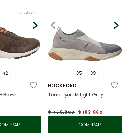
42
35
39
ROCKFORD
H Brown
Tenis Uyuni M Light Grey
$
459
.
900
$
183
.
960
COMPRAR
COMPRAR