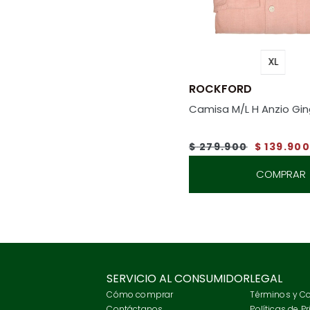
XL
ROCKFORD
Camisa M/L H Anzio Gin
$
279
.
900
$
139
.
90
COMPRAR
SERVICIO AL CONSUMIDOR
LEGAL
Cómo comprar
Términos y C
Contáctanos
Políticas de P