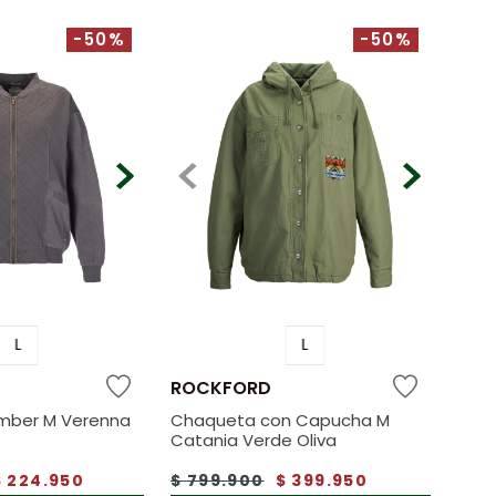
-50%
-50%
L
L
ROCKFORD
mber M Verenna
Chaqueta con Capucha M
Catania Verde Oliva
$
224
.
950
$
799
.
900
$
399
.
950