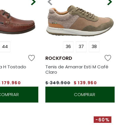
44
36
37
38
ROCKFORD
a H Tostado
Tenis de Amarrar Esti M Café
Claro
$
179
.
960
$
349
.
900
$
139
.
960
COMPRAR
COMPRAR
-60%