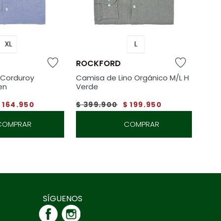
XL
L
ROCKFORD
 Corduroy
Camisa de Lino Orgánico M/L H
en
Verde
$
164
.
950
$
399
.
900
$
199
.
950
COMPRAR
COMPRAR
SÍGUENOS