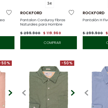
34
ROCKFORD
ROCKFORD
nea
Pantalon Corduroy Fibras
Pantalón H Fi
Naturales para Hombre
0
$
299
.
900
$
119
.
960
$
299
.
900
COMPRAR
-50%
-50%