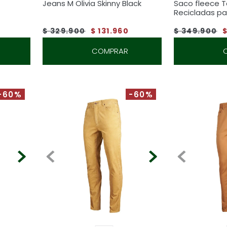
Jeans M Olivia Skinny Black
Saco fleece T
Recicladas pa
$
329
.
900
$
131
.
960
$
349
.
900
COMPRAR
-60%
-60%