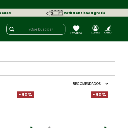
n casa
Retira en tienda gratis
¿Qué buscas?
RECOMENDADOS
-60%
-60%