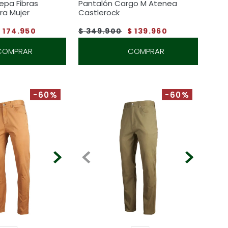
epa Fibras
Pantalón Cargo M Atenea
ra Mujer
Castlerock
$
174
.
950
$
349
.
900
$
139
.
960
COMPRAR
COMPRAR
-60%
-60%