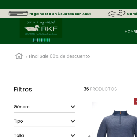
sica.
Paga hasta en 6 cuotas con ADDI
Cambi
HOMB
Final Sale 60% de descuento
Filtros
36
PRODUCTOS
Género
Hombre
Tipo
Mujer
Camisas
Talla