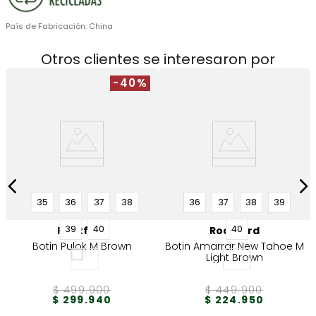
País de Fabricación:
China
Otros clientes se interesaron por
-40%
n
35
36
37
38
36
37
38
39
39
40
40
Rockford
Rockford
Botin Pulok M Brown
Botin Amarrar New Tahoe M
Light Brown
$
499
.
900
$
449
.
900
$
299
.
940
$
224
.
950