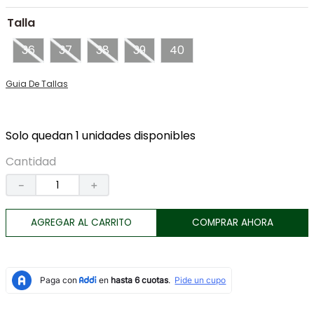
7
.
botas
Talla
8
.
tenis
36
37
38
39
40
9
.
lino
Guia De Tallas
10
.
tarjetero
Solo quedan 1 unidades disponibles
Cantidad
－
＋
AGREGAR AL CARRITO
COMPRAR AHORA