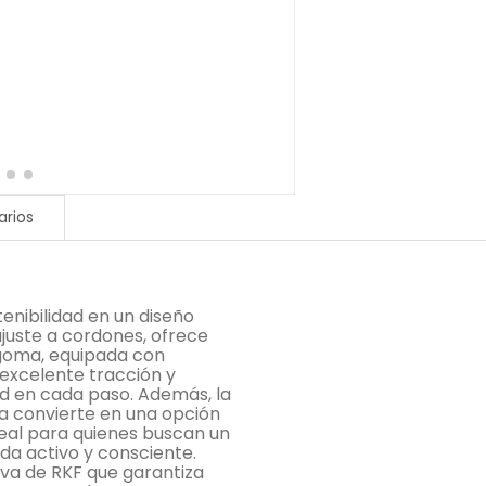
rios
tenibilidad en un diseño
juste a cordones, ofrece
 goma, equipada con
excelente tracción y
 en cada paso. Además, la
la convierte en una opción
eal para quienes buscan un
ida activo y consciente.
va de RKF que garantiza