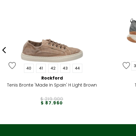
40
41
42
43
44
Rockford
Tenis Bronte 'Made In Spain' H Light Brown
$
219
.
900
$
87
.
960