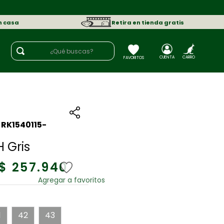
n casa
Retira en tienda gratis
¿Qué buscas?
:
RK1540115-
H Gris
$
257
.
940
1
42
43