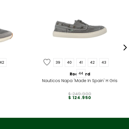
42
39
40
41
42
43
44
Rockford
Nauticos Napa 'Made In Spain' H Gris
$
249
.
900
$
124
.
950