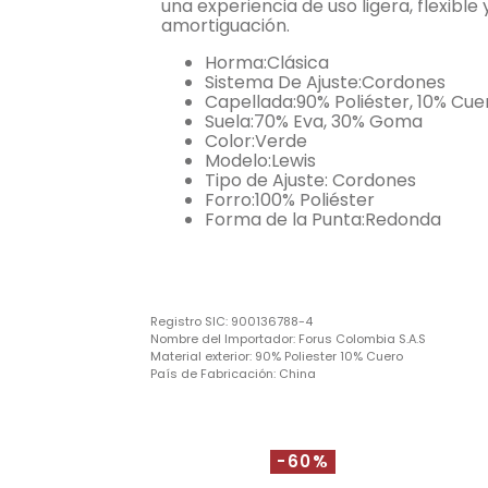
una experiencia de uso ligera, flexible
amortiguación.
Horma:Clásica
Sistema De Ajuste:Cordones
Capellada:90% Poliéster, 10% Cue
Suela:70% Eva, 30% Goma
Color:Verde
Modelo:Lewis
Tipo de Ajuste: Cordones
Forro:100% Poliéster
Forma de la Punta:Redonda
Registro SIC:
900136788-4
Nombre del Importador:
Forus Colombia S.A.S
Material exterior:
90% Poliester 10% Cuero
País de Fabricación:
China
-60%