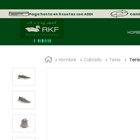
sica.
Paga hasta en 6 cuotas con ADDI
Cambi
HOMB
Hombre
Calzado
Tenis
Tenis