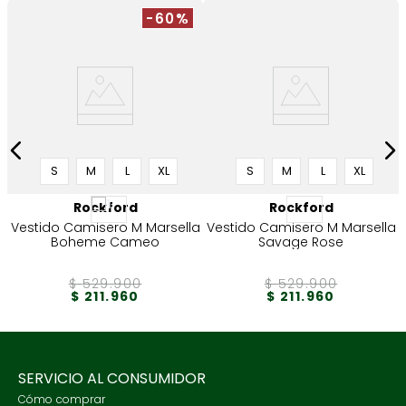
-60%
S
M
L
XL
S
M
L
XL
Rockford
Rockford
Vestido Camisero M Marsella
Vestido Camisero M Marsella
Boheme Cameo
Savage Rose
$
529
.
900
$
529
.
900
$
211
.
960
$
211
.
960
SERVICIO AL CONSUMIDOR
Cómo comprar