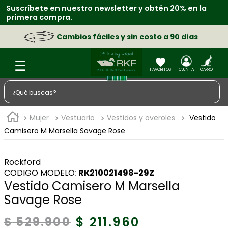
Suscríbete en nuestro newsletter y obtén 20% en la
primera compra.
Cambios fáciles y sin costo a 90 días
¿Qué buscas?
TÉRMINOS MÁS BUSCADOS
Mujer
Vestuario
Vestidos y overoles
Vestido
1
.
zapatos
Camisero M Marsella Savage Rose
2
.
sacos
Rockford
3
.
chaquetas
:
RK210021498-29Z
Vestido Camisero M Marsella
4
.
camisa
Savage Rose
5
.
medias
6
.
morral
$
211
.
960
$
529
.
900