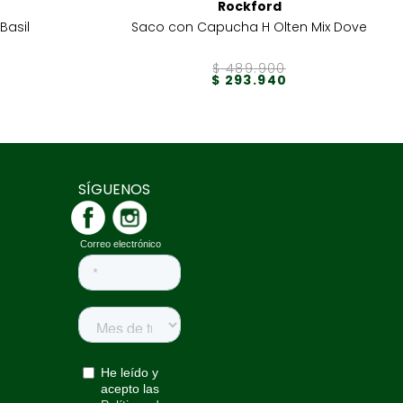
Rockford
Basil
Saco con Capucha H Olten Mix Dove
$
489
.
900
$
293
.
940
SÍGUENOS