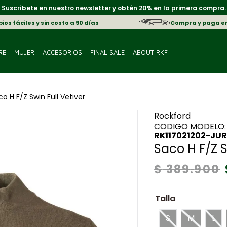
Suscríbete en nuestro newsletter y obtén 20% en la primera compra.
os fáciles y sin costo a 90 días
Compra y paga e
RE
MUJER
ACCESORIOS
FINAL SALE
ABOUT RKF
o H F/Z Swin Full Vetiver
Rockford
:
RK117021202-JU
Saco H F/Z S
$
389
.
900
Talla
S
M
L