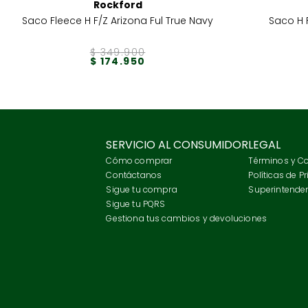
Rockford
Saco Fleece H F/Z Arizona Ful True Navy
Saco H F
$
349
.
900
$
174
.
950
SERVICIO AL CONSUMIDOR
LEGAL
Cómo comprar
Términos y C
Contáctanos
Políticas de P
Sigue tu compra
Superintenden
Sigue tu PQRS
Gestiona tus cambios y devoluciones