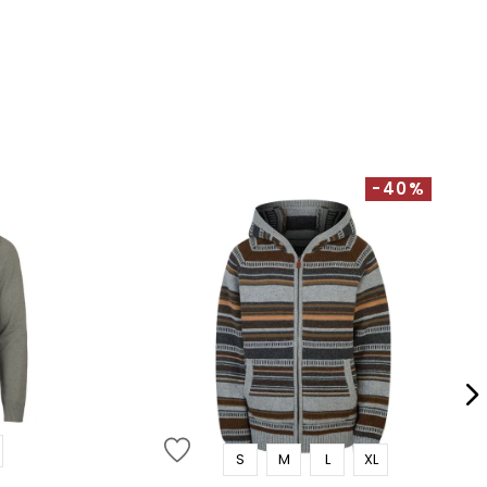
-40%
S
M
L
XL