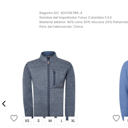
Registro SIC:
900136788-4
Nombre del Importador:
Forus Colombia S.A.S
Material exterior:
40% Lana 30% Viscosa 20% Poliamid
País de Fabricación:
China
XS
S
M
L
XL