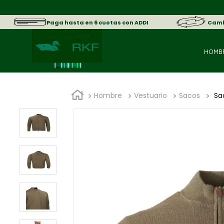
sica.
Paga hasta en 6 cuotas con ADDI
Cambi
HOMB
Hombre
Vestuario
Sacos
Sac