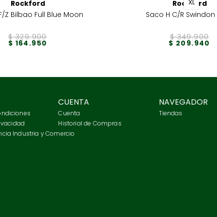
XL
Rockford
Rockford
/Z Bilbao Full Blue Moon
Saco H C/R Swindon 
$
329
.
900
$
349
.
900
$
164
.
950
$
209
.
940
CUENTA
NAVEGADOR
ondiciones
Cuenta
Tiendas
rivacidad
Historial de Compras
cia Industria y Comercio