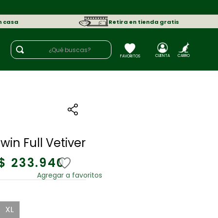
n casa
Retira en tienda gratis
¿Qué buscas?
R
win Full Vetiver
$
233
.
940
XL