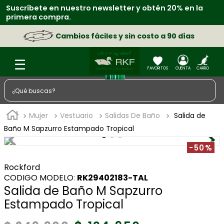
Suscríbete en nuestro newsletter y obtén 20% en la
primera compra.
Cambios fáciles y sin costo a 90 días
¿Qué buscas?
TÉRMINOS MÁS BUSCADOS
Mujer
Vestuario
Salidas De Baño
Salida de
1
.
zapatos
Baño M Sapzurro Estampado Tropical
2
.
sacos
-50%
3
.
chaquetas
Rockford
:
RK29402183-TAL
4
.
camisa
Salida de Baño M Sapzurro
5
.
medias
Estampado Tropical
6
.
lino