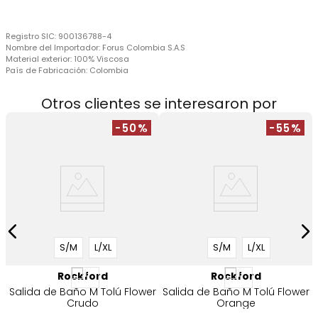
Registro SIC:
900136788-4
Nombre del Importador:
Forus Colombia S.A.S
Material exterior:
100% Viscosa
País de Fabricación:
Colombia
Otros clientes se interesaron por
-50%
-55%
S/M
L/XL
S/M
L/XL
Rockford
Rockford
Salida de Baño M Tolú Flower
Salida de Baño M Tolú Flower
Crudo
Orange