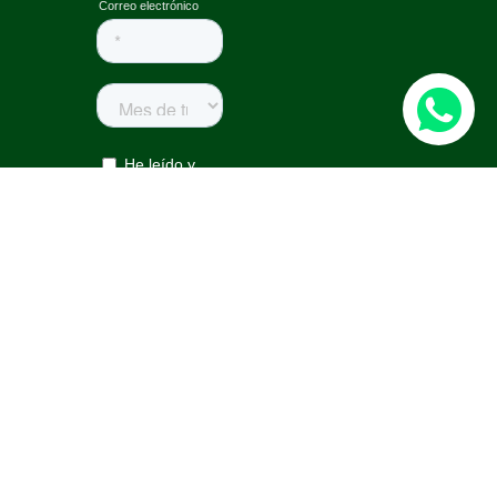
Correo:
notificaciones@forus.com.co
|