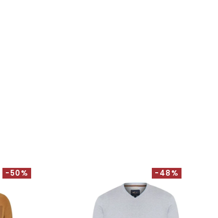
-50%
-48%