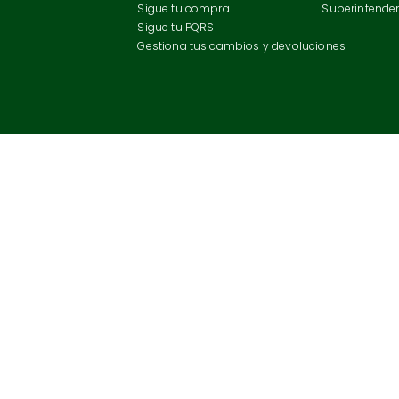
Sigue tu compra
Superintenden
Sigue tu PQRS
Gestiona tus cambios y devoluciones
FORUS COLOMBIA S.A.S.
NOTIFICACIONES JUDICIALES
NIT 900.136.788-4