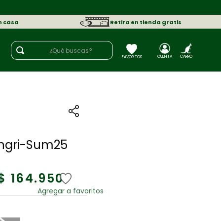
n casa
Retira en tienda gratis
¿Qué buscas?
Z
ngri-Sum25
$
164
.
950