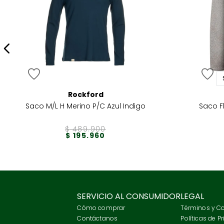
Rockford
Saco M/L H Merino P/C Azul Indigo
$
489
.
900
$
195
.
960
SERVICIO AL CONSUMIDOR
LEGAL
Cómo comprar
Términos y C
Contáctanos
Políticas de P