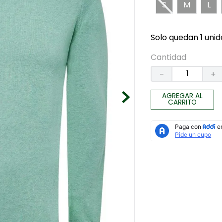
S
M
L
Solo quedan 1 unid
Cantidad
－
＋
AGREGAR AL
CARRITO