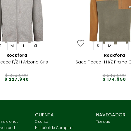
S
M
L
XL
S
M
L
Rockford
Rockford
Saco Fleece F/Z H Arizona Gris
Saco Fleece H H/Z Praino 
$
379
.
900
$
349
.
900
$
227
.
940
$
174
.
950
CUENTA
NAVEGADOR
ondiciones
Cuenta
Tiendas
rivacidad
Historial de Compras