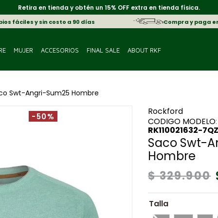
Retira en tienda y obtén un 15% OFF extra en tienda física.
os fáciles y sin costo a 90 días
Compra y paga e
RE
MUJER
ACCESORIOS
FINAL SALE
ABOUT RKF
co Swt-Angri-Sum25 Hombre
Rockford
-50%
:
RK110021632-7Q
Saco Swt-A
Hombre
$
329
.
900
Talla