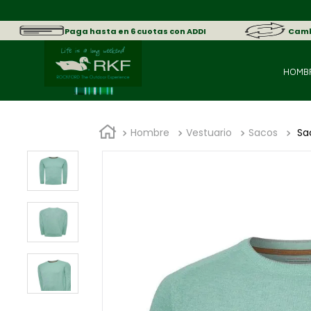
Paga hasta en 6 cuotas con ADDI
Cambi
HOMB
Hombre
Vestuario
Sacos
Sa