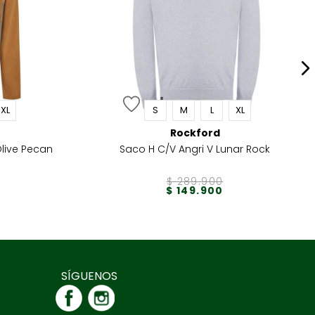
XL
S
M
L
XL
Rockford
Olive Pecan
Saco H C/V Angri V Lunar Rock
$
289
.
900
$
149
.
900
SÍGUENOS