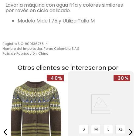
Lavar a máquina con agua fría y colores similares
por revés en ciclo delicado.
Modelo Mide 1.75 y Utiliza Talla M
Registro SIC:
900136788-4
Nombre del Importador:
Forus Colombia S.A.S
País de Fabricación:
China
Otros clientes se interesaron por
-40%
-30%
C
S
M
L
XL