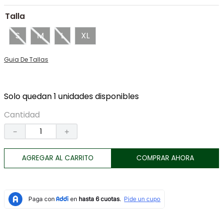
7
.
botas
Talla
8
.
tenis
S
M
L
XL
9
.
lino
Guia De Tallas
10
.
chaqueta
Solo quedan 1 unidades disponibles
Cantidad
－
＋
AGREGAR AL CARRITO
COMPRAR AHORA