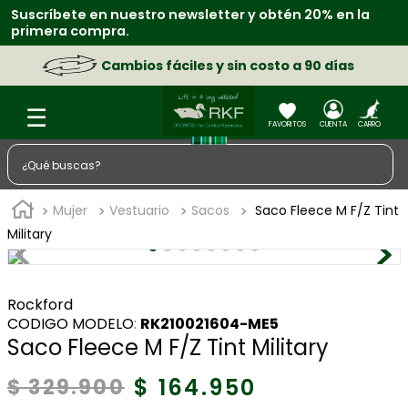
btén 20% en la
Retira en tienda y obtén un 15% OFF extr
física.
o a 90 días
Compra y paga en ca
¿Qué buscas?
TÉRMINOS MÁS BUSCADOS
Mujer
Vestuario
Sacos
Saco Fleece M F/Z Tint
1
.
zapatos
Military
2
.
sacos
3
.
chaquetas
Rockford
:
RK210021604-ME5
4
.
camisa
Saco Fleece M F/Z Tint Military
5
.
medias
$
164
.
950
$
329
.
900
6
.
morral