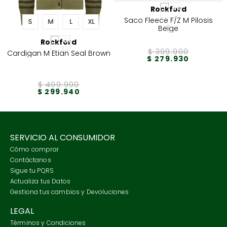
Rockford
Saco Fleece F/Z M Pilosis
S
M
L
XL
Beige
Rockford
$
399
.
900
Cardigan M Etian Seal Brown
$
279
.
930
$
499
.
900
$
299
.
940
SERVICIO AL CONSUMIDOR
Cómo comprar
Contáctanos
Sigue tu PQRS
Actualiza tus Datos
Gestiona tus cambios y Devoluciones
LEGAL
Términos y Condiciones