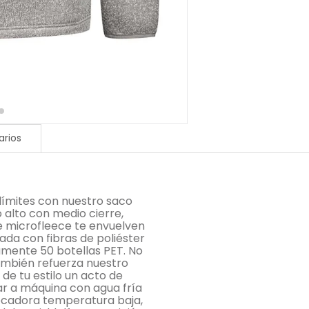
rios
 límites con nuestro saco
o alto con medio cierre,
 de microfleece te envuelven
da con fibras de poliéster
mente 50 botellas PET. No
ambién refuerza nuestro
de tu estilo un acto de
ar a máquina con agua fría
 secadora temperatura baja,