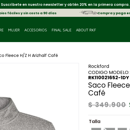
Suscríbete en nuestro newsletter y obtén 20% en la primera compra.
os fáciles y sin costo a 90 días
Compra y paga e
RE
MUJER
ACCESORIOS
FINAL SALE
ABOUT RKF
co Fleece H/Z H Arizhalf Café
Rockford
:
RK110021652-1DY
Saco Fleece 
Café
$
349
.
900
Talla