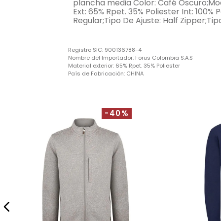
plancha media Color: Café Oscuro;Mode
Ext: 65% Rpet. 35% Poliester Int: 100% Po
Regular;Tipo De Ajuste: Half Zipper;Ti
Registro SIC:
900136788-4
Nombre del Importador:
Forus Colombia S.A.S
Material exterior:
65% Rpet. 35% Poliester
País de Fabricación:
CHINA
-40%