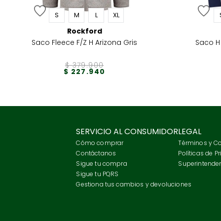
S
M
L
XL
Rockford
Saco Fleece F/Z H Arizona Gris
Saco H 
$
379
.
900
$
227
.
940
SERVICIO AL CONSUMIDOR
LEGAL
Cómo comprar
Términos y C
Contáctanos
Políticas de P
Sigue tu compra
Superintenden
Sigue tu PQRS
Gestiona tus cambios y devoluciones