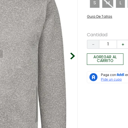
S
M
L
Guia De Tallas
Cantidad
－
＋
AGREGAR AL
CARRITO