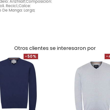
lo: Arizhlalf;Composición:
li. Recicl.;Calce:
po De Manga: Larga;
Otros clientes se interesaron por
-50%
-