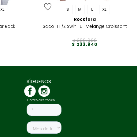
XL
S
M
L
XL
Rockford
ar Rock
Saco H F/Z Swin Full Melange Croissant
$
389
.
900
$
233
.
940
SÍGUENOS