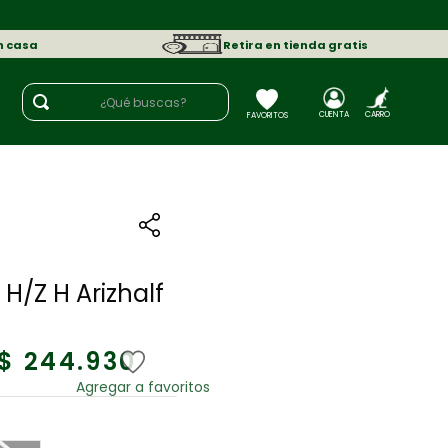
n casa
Retira en tienda gratis
¿Qué buscas?
H/Z H Arizhalf
$
244
.
930