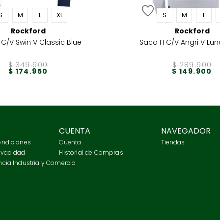
S
M
L
XL
S
M
L
Rockford
Rockford
C/V Swin V Classic Blue
Saco H C/V Angri V Lun
$
349
.
900
$
289
.
900
$
174
.
950
$
149
.
900
CUENTA
NAVEGADOR
ondiciones
Cuenta
Tiendas
rivacidad
Historial de Compras
cia Industria y Comercio