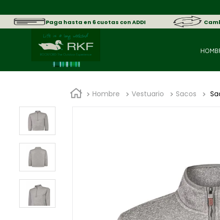
sica.
Paga hasta en 6 cuotas con ADDI
Cambi
HOMB
Hombre
Vestuario
Sacos
Sa