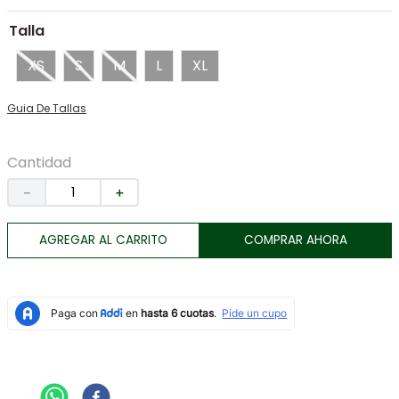
7
.
tenis
Talla
8
.
botas
XS
S
M
L
XL
9
.
tarjetero
10
.
lino
Guia De Tallas
Cantidad
－
＋
AGREGAR AL CARRITO
COMPRAR AHORA