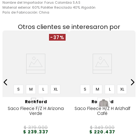
Nombre del Importador:
Forus Colombia S.A.S
Material exterior:
60% Poliéter Reciclado 40% Algodón
País de Fabricación:
China
Otros clientes se interesaron por
-37%
S
M
L
XL
S
M
L
XL
Rockford
Rockford
Saco Fleece F/Z H Arizona
Saco Fleece H/Z H Arizhalf
Verde
Café
$
379
.
900
$
349
.
900
$
239
.
337
$
220
.
437