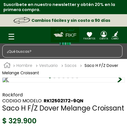
Suscríbete en nuestro newsletter y obtén 20% en la
primera compra.
Cambios fáciles y sin costo a 90 días
¿Qué buscas?
TÉRMINOS MÁS BUSCADOS
Hombre
Vestuario
Sacos
Saco H F/Z Dover
1
.
zapatos
Melange Croissant
2
.
chaquetas
3
.
sacos
Rockford
:
RK12502172-9QN
4
.
camisa
Saco H F/Z Dover Melange Croissant
5
.
medias
$
329
.
900
6
.
morral