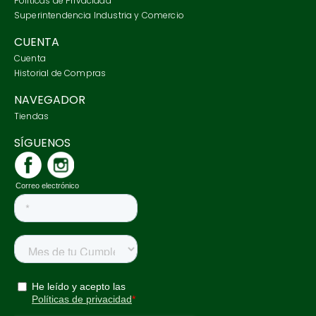
Políticas de Privacidad
7
.
tenis
Superintendencia Industria y Comercio
8
.
tarjetero
CUENTA
Cuenta
9
.
botas
Historial de Compras
10
.
jeans
NAVEGADOR
Tiendas
SÍGUENOS