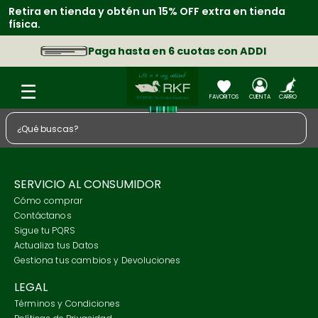
Retira en tienda y obtén un 15% OFF extra en tienda
física.
Paga hasta en 6 cuotas con ADDI
¿Qué buscas?
TÉRMINOS MÁS BUSCADOS
1
.
zapatos
SERVICIO AL CONSUMIDOR
Cómo comprar
2
.
chaquetas
Contáctanos
3
.
camisa
Sigue tu PQRS
Actualiza tus Datos
4
.
sacos
Gestiona tus cambios y Devoluciones
5
.
medias
LEGAL
6
.
morral
Términos y Condiciones