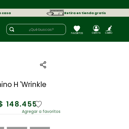
n casa
Retira en tienda gratis
¿Qué buscas?
6
ino H 'Wrinkle
$
148
.
455