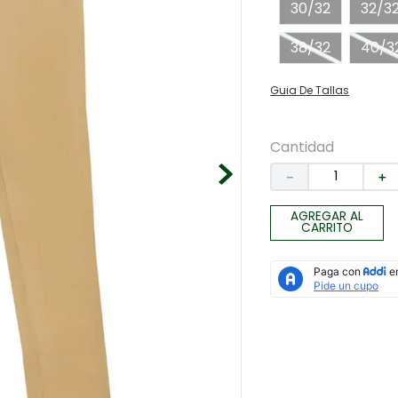
30/32
32/3
38/32
40/3
Guia De Tallas
Cantidad
－
＋
AGREGAR AL
CARRITO