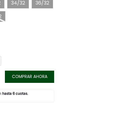
2
34/32
36/32
2
COMPRAR AHORA