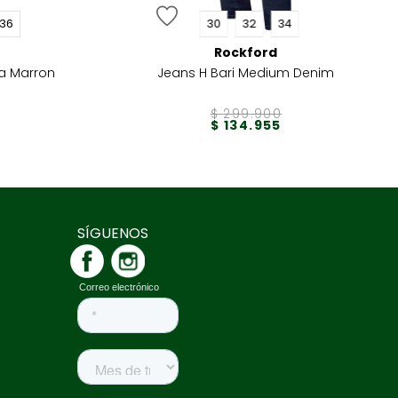
36
30
32
34
Rockford
oa Marron
Jeans H Bari Medium Denim
$
299
.
900
$
134
.
955
SÍGUENOS