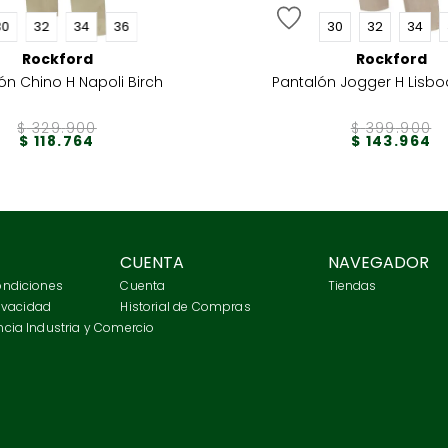
30
32
34
36
30
32
34
Rockford
Rockford
ón Chino H Napoli Birch
Pantalón Jogger H Lisb
$
329
.
900
$
399
.
900
$
118
.
764
$
143
.
964
CUENTA
NAVEGADOR
ondiciones
Cuenta
Tiendas
rivacidad
Historial de Compras
cia Industria y Comercio