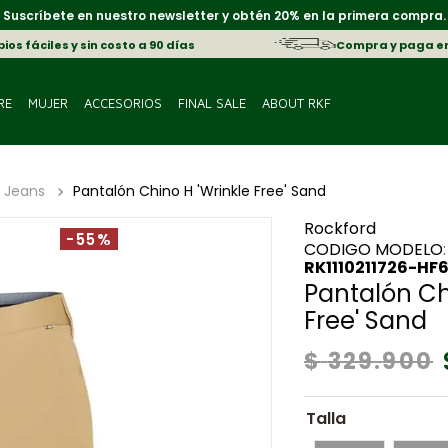
Suscríbete en nuestro newsletter y obtén 20% en la primera compra.
os fáciles y sin costo a 90 días
Compra y paga e
RE
MUJER
ACCESORIOS
FINAL SALE
ABOUT RKF
 Jeans
Pantalón Chino H 'Wrinkle Free' Sand
Rockford
-55%
:
RK1110211726-HF
Pantalón Ch
Free' Sand
$
329
.
900
Talla