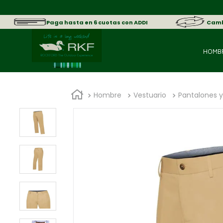
Paga hasta en 6 cuotas con ADDI
Cambi
HOMB
Hombre
Vestuario
Pantalones y