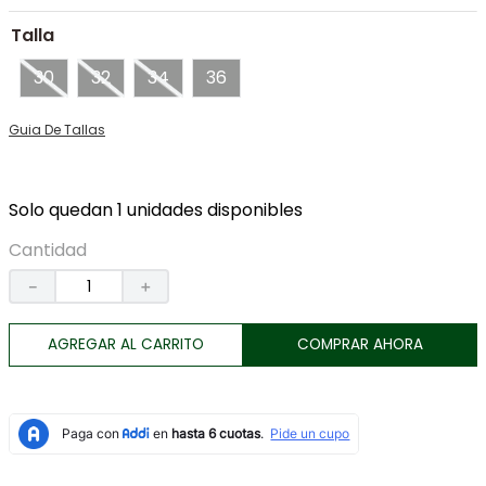
7
.
tenis
Talla
8
.
tarjetero
30
32
34
36
9
.
botas
Guia De Tallas
10
.
jeans
Solo quedan 1 unidades disponibles
Cantidad
－
＋
AGREGAR AL CARRITO
COMPRAR AHORA