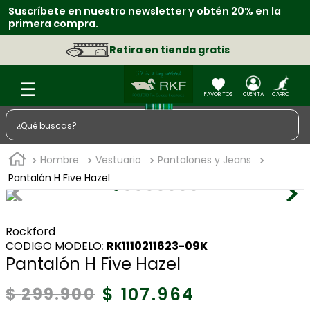
Suscríbete en nuestro newsletter y obtén 20% en la
R
primera compra.
f
Retira en tienda gratis
¿Qué buscas?
TÉRMINOS MÁS BUSCADOS
Hombre
Vestuario
Pantalones y Jeans
1
.
zapatos
Pantalón H Five Hazel
2
.
chaquetas
3
.
camisa
Rockford
:
RK1110211623-09K
4
.
sacos
Pantalón H Five Hazel
5
.
medias
$
107
.
964
$
299
.
900
6
.
morral