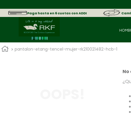
Paga hasta en 6 cuotas con ADDI
Cambi
HOMB
pantalon-etang-tencel-mujer-rk210021482-hcb-1
No 
¿Qu
OOPS!