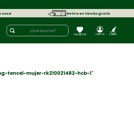
n casa
Retira en tienda gratis
¿Qué buscas?
g-tencel-mujer-rk210021482-hcb-1
"