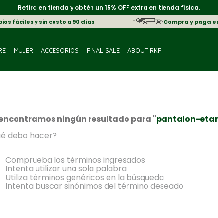
Retira en tienda y obtén un 15% OFF extra en tienda física.
os fáciles y sin costo a 90 días
Compra y paga e
RE
MUJER
ACCESORIOS
FINAL SALE
ABOUT RKF
encontramos ningún resultado para "
pantalon-etan
é debo hacer?
Comprueba los términos ingresados
Intenta utilizar una sola palabra
Utiliza términos genéricos en la búsqueda
Intenta buscar sinónimos del término deseado