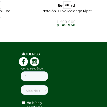
38
Rockford
li Tea
Pantalón H Five Melange Night
$
299
.
900
$
149
.
950
SÍGUENOS