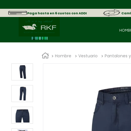
sica.
Paga hasta en 6 cuotas con ADDI
Cambi
HOMB
Hombre
Vestuario
Pantalones y