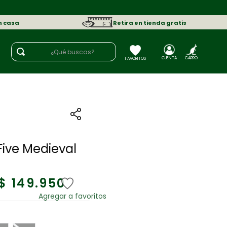
n casa
Retira en tienda gratis
¿Qué buscas?
Five Medieval
$
149
.
950