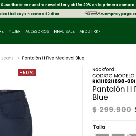
Suscríbete en nuestro newsletter y obtén 20% en la primera compra.
os fáciles y sin costo a 90 días
Compra y paga e
RE
MUJER
ACCESORIOS
FINAL SALE
ABOUT RKF
 Jeans
Pantalón H Five Medieval Blue
Rockford
-50%
:
RK1110211698-09I
Pantalón H 
Blue
$
299
.
900
Talla