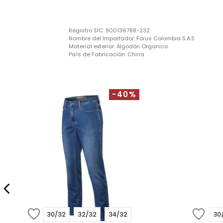
Registro SIC:
900136788-232
Nombre del Importador:
Forus Colombia S.A.S
Material exterior:
Algodón Organico
País de Fabricación:
China
-40%
30/32
32/32
34/32
30