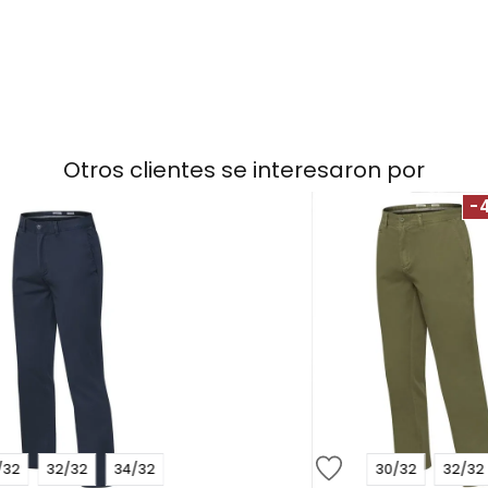
Otros clientes se interesaron por
-
/32
32/32
34/32
30/32
32/32