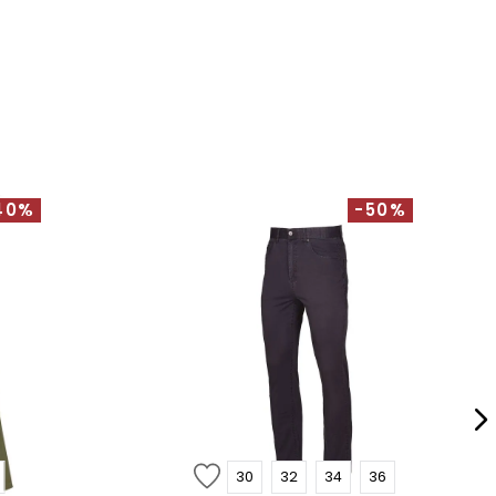
40%
-50%
30
32
34
36