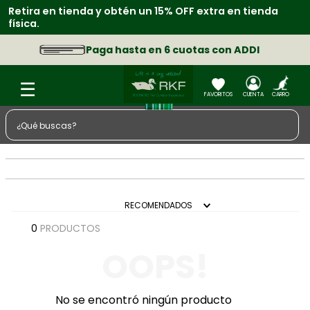
Retira en tienda y obtén un 15% OFF extra en tienda
física.
Paga hasta en 6 cuotas con ADDI
¿Qué buscas?
TÉRMINOS MÁS BUSCADOS
1
.
zapatos
2
.
chaquetas
RECOMENDADOS
3
.
camisa
0
PRODUCTOS
4
.
sacos
OOPS!
5
.
medias
6
.
morral
No se encontró ningún producto