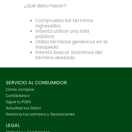
7
.
tenis
¿Qué debo hacer?
8
.
tarjetero
Comprueba los términos
9
.
botas
ingresados
Intenta utilizar una sola
10
.
jeans
palabra
Utiliza términos genéricos en la
búsqueda
Intenta buscar sinónimos del
término deseado
SERVICIO AL CONSUMIDOR
Cómo comprar
Contáctanos
Sigue tu PQRS
Actualiza tus Datos
Gestiona tus cambios y Devoluciones
LEGAL