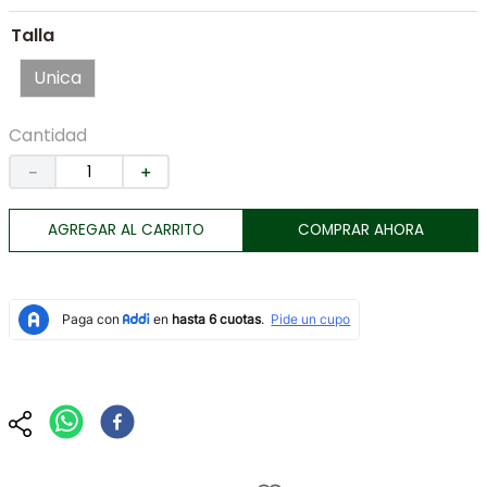
7
.
botas
Talla
8
.
tenis
Unica
9
.
lino
10
.
chaqueta
Cantidad
－
＋
AGREGAR AL CARRITO
COMPRAR AHORA