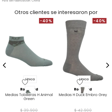
País de Fabricación:
China
Otros clientes se interesaron por
-40%
-40%
Unica
Unica
Rockford
Rockford
Medias Tobilleras H Animal
Medias H Duck Embro Grey
Green
$
39
.
900
$
42
.
900