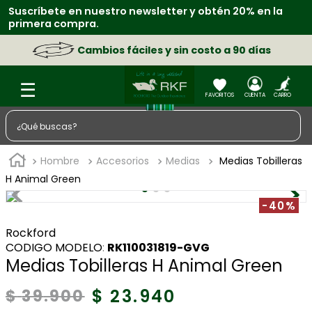
Suscríbete en nuestro newsletter y obtén 20% en la
primera compra.
Cambios fáciles y sin costo a 90 días
¿Qué buscas?
TÉRMINOS MÁS BUSCADOS
Hombre
Accesorios
Medias
Medias Tobilleras
1
.
zapatos
H Animal Green
2
.
sacos
-40%
3
.
chaquetas
Rockford
:
RK110031819-GVG
4
.
camisa
Medias Tobilleras H Animal Green
5
.
medias
$
23
.
940
$
39
.
900
6
.
morral