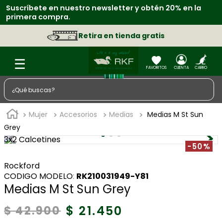
Suscríbete en nuestro newsletter y obtén 20% en la
R
primera compra.
f
Retira en tienda gratis
¿Qué buscas?
TÉRMINOS MÁS BUSCADOS
Mujer
Accesorios
Medias
Medias M St Sun
1
.
zapatos
Grey
3x2 Calcetines
2
.
sacos
-50%
3
.
chaquetas
Rockford
:
RK210031949-Y81
4
.
camisa
Medias M St Sun Grey
5
.
medias
$
21
.
450
$
42
.
900
6
.
lino