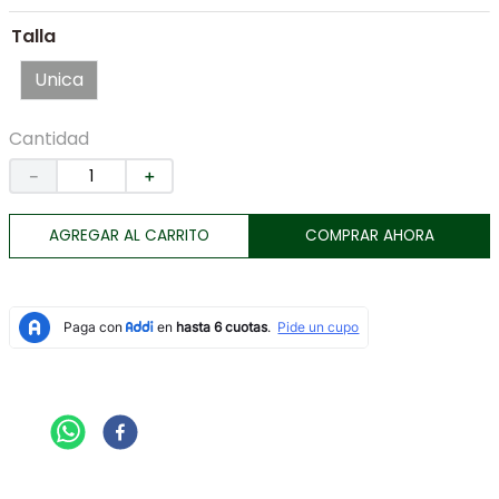
7
.
morral
Talla
8
.
botas
Unica
9
.
chaqueta
10
.
tarjetero
Cantidad
－
＋
AGREGAR AL CARRITO
COMPRAR AHORA