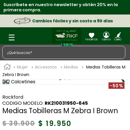
Suscríbete en nuestro newsletter y obtén 20% en la
primera compra.
Cambios fáciles y sin costo a 90 días
¿Qué buscas?
TÉRMINOS MÁS BUSCADOS
Mujer
Accesorios
Medias
Medias Tobilleras M
1
.
zapatos
Zebra I Brown
3x2 Calcetines
2
.
sacos
-50%
3
.
chaquetas
Rockford
:
RK210031950-645
4
.
camisa
Medias Tobilleras M Zebra I Brown
5
.
medias
$
19
.
950
$
39
.
900
6
.
lino