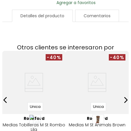
Detalles del producto
Comentarios
Otros clientes se interesaron por
-40%
-40%
M
Unica
Unica
Rockford
Rockford
Medias Tobilleras M St Rombo
Medias M St Animals Brown
Lila