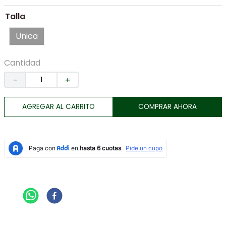
7
.
morral
Talla
8
.
botas
Unica
9
.
chaqueta
10
.
tarjetero
Cantidad
－
＋
AGREGAR AL CARRITO
COMPRAR AHORA