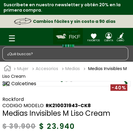
Suscríbete en nuestro newsletter y obtén 20% en la
primera compra.
Cambios fáciles y sin costo a 90 días
¿Qué buscas?
TÉRMINOS MÁS BUSCADOS
Mujer
Accesorios
Medias
Medias Invisibles M
1
.
zapatos
Liso Cream
3x2 Calcetines
2
.
sacos
-40%
3
.
chaquetas
Rockford
:
RK210031943-CK8
4
.
camisa
Medias Invisibles M Liso Cream
5
.
medias
$
23
.
940
$
39
.
900
6
.
lino