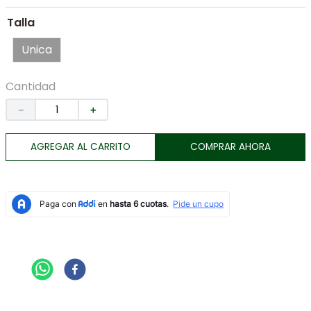
7
.
morral
Talla
8
.
botas
Unica
9
.
chaqueta
10
.
tarjetero
Cantidad
－
＋
AGREGAR AL CARRITO
COMPRAR AHORA