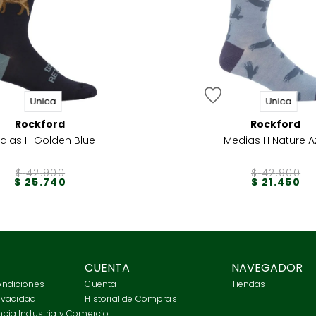
Unica
Unica
Rockford
Rockford
dias H Golden Blue
Medias H Nature A
$
42
.
900
$
42
.
900
$
25
.
740
$
21
.
450
CUENTA
NAVEGADOR
ondiciones
Cuenta
Tiendas
rivacidad
Historial de Compras
cia Industria y Comercio