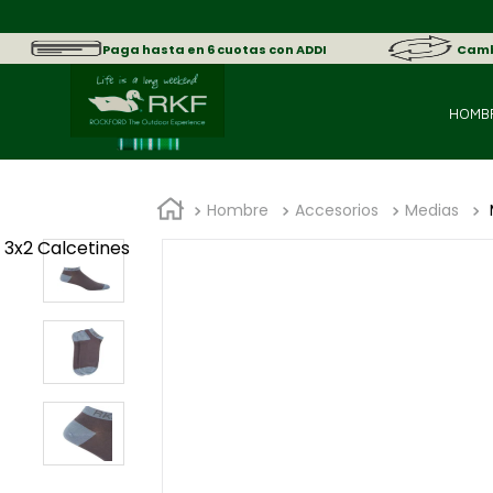
sica.
Paga hasta en 6 cuotas con ADDI
Cambi
HOMB
Hombre
Accesorios
Medias
3x2 Calcetines