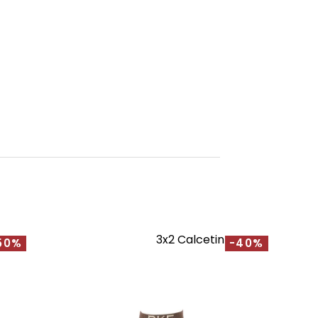
3x2 Calcetines
50%
-40%