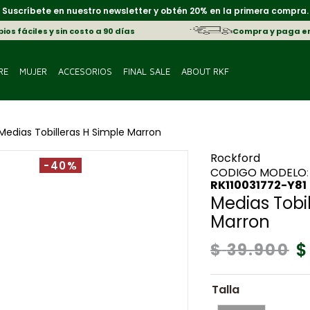
Suscríbete en nuestro newsletter y obtén 20% en la primera compra.
os fáciles y sin costo a 90 días
Compra y paga e
RE
MUJER
ACCESORIOS
FINAL SALE
ABOUT RKF
Medias Tobilleras H Simple Marron
Rockford
-40%
:
RK110031772-Y81
Medias Tobi
Marron
$
$
39
.
900
Talla