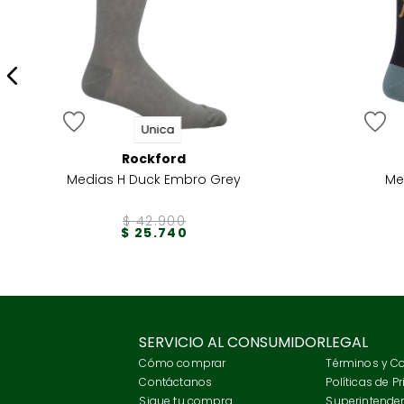
Unica
Rockford
Medias H Duck Embro Grey
Me
$
42
.
900
$
25
.
740
SERVICIO AL CONSUMIDOR
LEGAL
Cómo comprar
Términos y C
Contáctanos
Políticas de P
Sigue tu compra
Superintenden