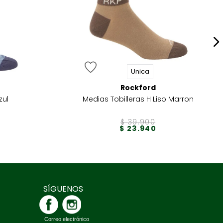
Unica
Rockford
zul
Medias Tobilleras H Liso Marron
$
39
.
900
$
23
.
940
SÍGUENOS