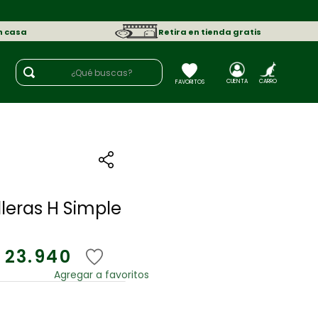
n casa
Retira en tienda gratis
¿Qué buscas?
lleras H Simple
23
.
940