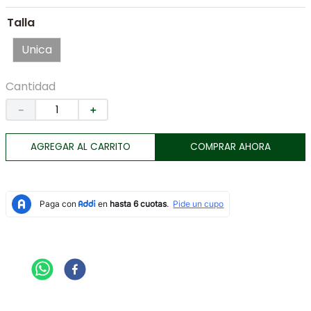
7
.
tenis
Talla
8
.
botas
Unica
9
.
tarjetero
10
.
lino
Cantidad
－
＋
AGREGAR AL CARRITO
COMPRAR AHORA