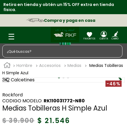
Retira en tienda y obtén un 15% OFF extra en tienda
S
física.
p
Compra y paga en casa
¿Qué buscas?
TÉRMINOS MÁS BUSCADOS
Hombre
Accesorios
Medias
Medias Tobilleras
1
.
zapatos
H Simple Azul
3x2 Calcetines
2
.
chaquetas
-46%
3
.
sacos
Rockford
:
RK110031772-N80
4
.
camisa
Medias Tobilleras H Simple Azul
5
.
medias
$
21
.
546
$
39
.
900
6
.
morral