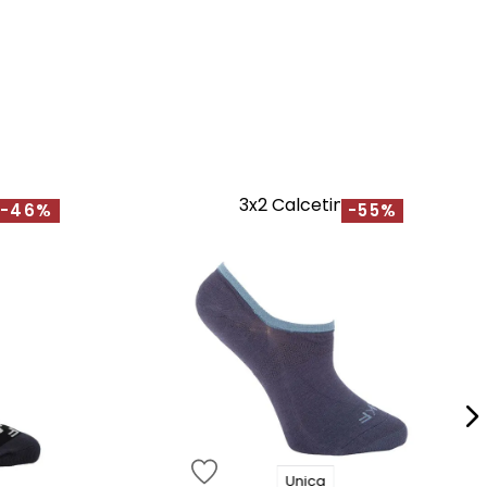
3x2 Calcetines
-46%
-55%
Unica