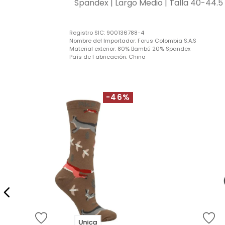
Spandex | Largo Medio | Talla 40-44.5
Registro SIC:
900136788-4
Nombre del Importador:
Forus Colombia S.A.S
Material exterior:
80% Bambú 20% Spandex
País de Fabricación:
China
-46%
Unica