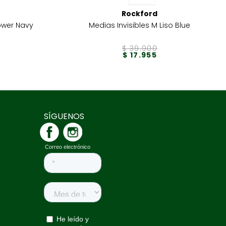
Rockford
lower Navy
Medias Invisibles M Liso Blue
$
39
.
900
$
17
.
955
SÍGUENOS