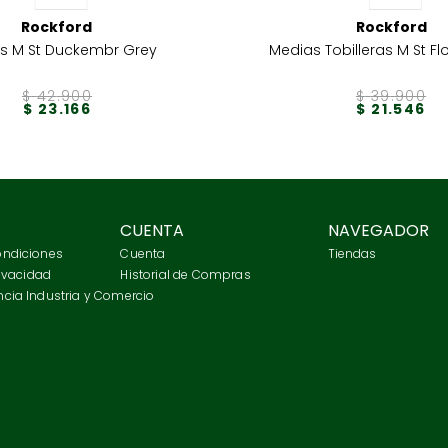
Rockford
Rockford
s M St Duckembr Grey
Medias Tobilleras M St F
$
42
.
900
$
39
.
900
$
23
.
166
$
21
.
546
CUENTA
NAVEGADOR
ondiciones
Cuenta
Tiendas
rivacidad
Historial de Compras
cia Industria y Comercio