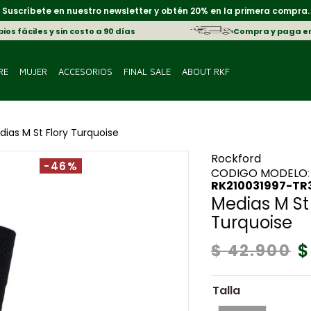
Suscríbete en nuestro newsletter y obtén 20% en la primera compra.
os fáciles y sin costo a 90 días
Compra y paga e
RE
MUJER
ACCESORIOS
FINAL SALE
ABOUT RKF
ias M St Flory Turquoise
Rockford
-46%
:
RK210031997-TR
Medias M St 
Turquoise
$
$
42
.
900
Talla