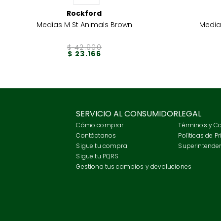
Rockford
Medias M St Animals Brown
Media
$
42
.
900
$
23
.
166
SERVICIO AL CONSUMIDOR
LEGAL
Cómo comprar
Términos y C
Contáctanos
Políticas de P
Sigue tu compra
Superintenden
Sigue tu PQRS
Gestiona tus cambios y devoluciones