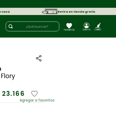
n casa
Retira en tienda gratis
¿Qué buscas?
3
Flory
23
.
166