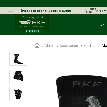
sica.
Paga hasta en 6 cuotas con ADDI
Cambi
HOMB
Mujer
Accesorios
Medias
Med