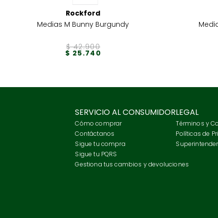
Rockford
Medias M Bunny Burgundy
Media
$
42
.
900
$
25
.
740
SERVICIO AL CONSUMIDOR
LEGAL
Cómo comprar
Términos y C
Contáctanos
Políticas de P
Sigue tu compra
Superintenden
Sigue tu PQRS
Gestiona tus cambios y devoluciones