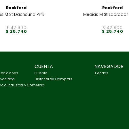
Rockford
Rockford
s M St Dachsund Pink
Medias M St Labrador
$
42
.
900
$
42
.
900
$
25
.
740
$
25
.
740
CUENTA
NAVEGADOR
ondiciones
Cuenta
Tiendas
rivacidad
Historial de Compras
cia Industria y Comercio