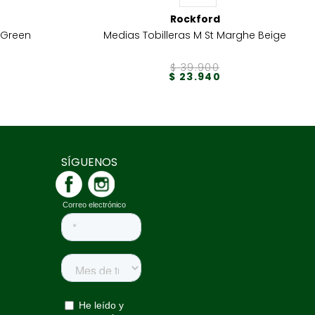
Rockford
 Green
Medias Tobilleras M St Marghe Beige
$
39
.
900
$
23
.
940
SÍGUENOS