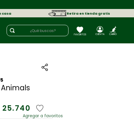
n casa
Retira en tienda gratis
¿Qué buscas?
45
 Animals
25
.
740