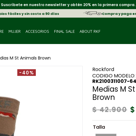
Suscríbete en nuestro newsletter y obtén 20% en la primera compra.
os fáciles y sin costo a 90 días
Compra y paga e
RE
MUJER
ACCESORIOS
FINAL SALE
ABOUT RKF
dias M St Animals Brown
Rockford
-40%
:
RK2100311007-6
Medias M St
Brown
$
$
42
.
900
Talla