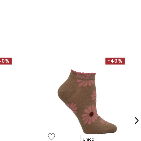
40%
-40%
Unica