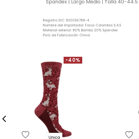
Spandex | Largo Medio | Talla 40-44.5
Registro SIC:
900136788-4
Nombre del Importador:
Forus Colombia S.A.S
Material exterior:
80% Bambú 20% Spandex
País de Fabricación:
China
-40%
Unica