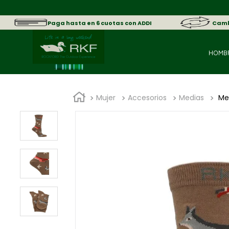
sica.
Paga hasta en 6 cuotas con ADDI
Cambi
HOMB
Mujer
Accesorios
Medias
Me