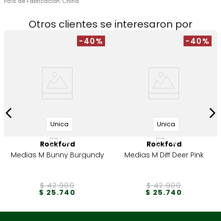
País de Fabricación:
China
Otros clientes se interesaron por
-40%
-40%
Unica
Unica
Rockford
Rockford
Medias M Bunny Burgundy
Medias M Diff Deer Pink
$
42
.
900
$
42
.
900
$
25
.
740
$
25
.
740