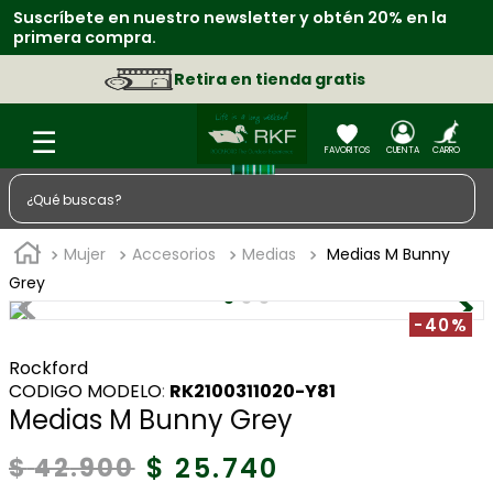
Suscríbete en nuestro newsletter y obtén 20% en la
R
primera compra.
f
Retira en tienda gratis
¿Qué buscas?
TÉRMINOS MÁS BUSCADOS
Mujer
Accesorios
Medias
Medias M Bunny
1
.
zapatos
Grey
2
.
chaquetas
-40%
3
.
sacos
Rockford
:
RK2100311020-Y81
4
.
camisa
Medias M Bunny Grey
5
.
medias
$
25
.
740
$
42
.
900
6
.
morral