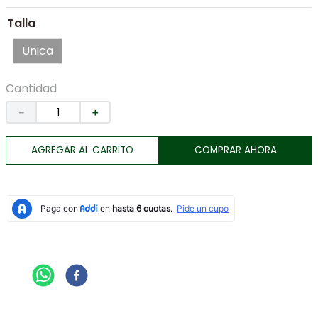
7
.
tenis
Talla
8
.
botas
Unica
9
.
tarjetero
10
.
lino
Cantidad
－
＋
AGREGAR AL CARRITO
COMPRAR AHORA