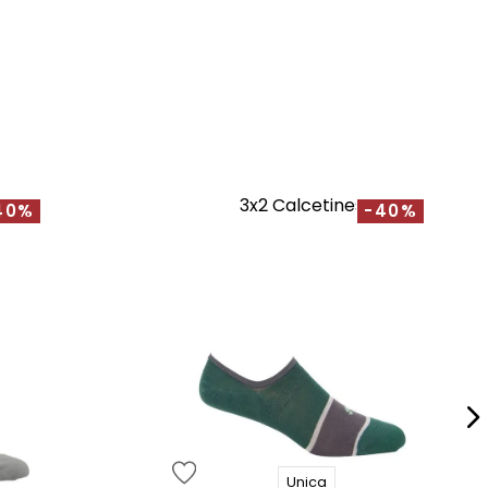
3x2 Calcetines
40%
-40%
Unica