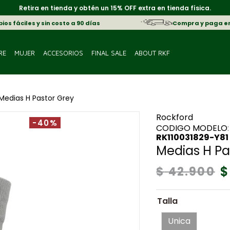
Retira en tienda y obtén un 15% OFF extra en tienda física.
os fáciles y sin costo a 90 días
Compra y paga e
RE
MUJER
ACCESORIOS
FINAL SALE
ABOUT RKF
Medias H Pastor Grey
Rockford
-40%
:
RK110031829-Y81
Medias H Pa
$
$
42
.
900
Talla
Unica