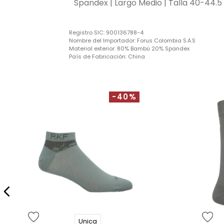
Spandex | Largo Medio | Talla 40-44.5
Registro SIC:
900136788-4
Nombre del Importador:
Forus Colombia S.A.S
Material exterior:
80% Bambú 20% Spandex
País de Fabricación:
China
-40%
Unica