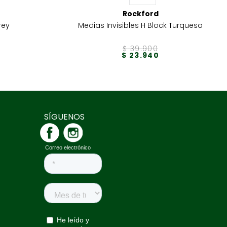
Rockford
rey
Medias Invisibles H Block Turquesa
$
39
.
900
$
23
.
940
SÍGUENOS