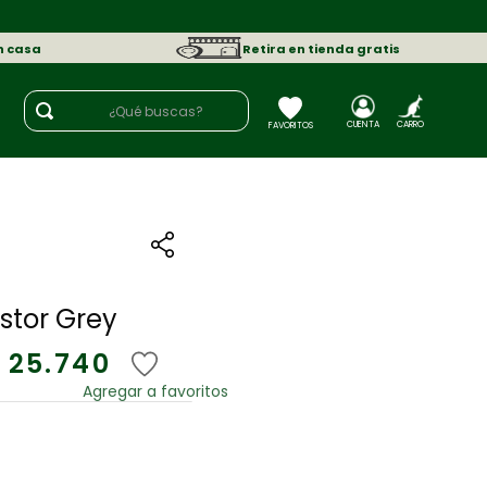
n casa
Retira en tienda gratis
¿Qué buscas?
stor Grey
25
.
740