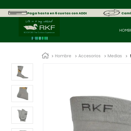
Paga hasta en 6 cuotas con ADDI
Cambi
HOMB
Hombre
Accesorios
Medias