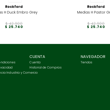
Rockford
Rockford
as H Duck Embro Grey
Medias H Pastor G
$
42
.
900
$
42
.
900
$
25
.
740
$
25
.
740
CUENTA
NAVEGADOR
ondiciones
Cuenta
Tiendas
rivacidad
Historial de Compras
cia Industria y Comercio