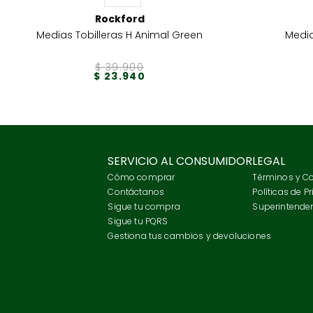
Rockford
Medias Tobilleras H Animal Green
Medi
$
39
.
900
$
23
.
940
SERVICIO AL CONSUMIDOR
LEGAL
Cómo comprar
Términos y C
Contáctanos
Políticas de P
Sigue tu compra
Superintenden
Sigue tu PQRS
Gestiona tus cambios y devoluciones