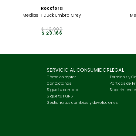
Rockford
Medias H Duck Embro Grey
Me
$
42
.
900
$
23
.
166
SERVICIO AL CONSUMIDOR
LEGAL
Cómo comprar
Términos y C
Contáctanos
Políticas de P
Sigue tu compra
Superintenden
Sigue tu PQRS
Gestiona tus cambios y devoluciones