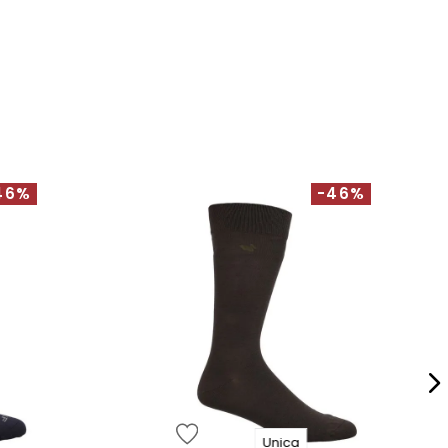
46%
-46%
Unica