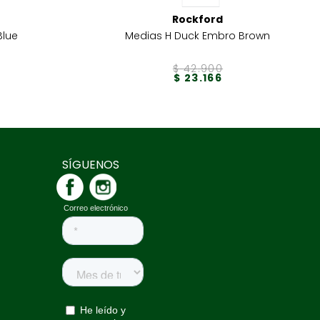
Rockford
Blue
Medias H Duck Embro Brown
$
42
.
900
$
23
.
166
SÍGUENOS