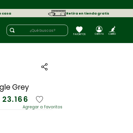
n casa
Retira en tienda gratis
¿Qué buscas?
gle Grey
23
.
166