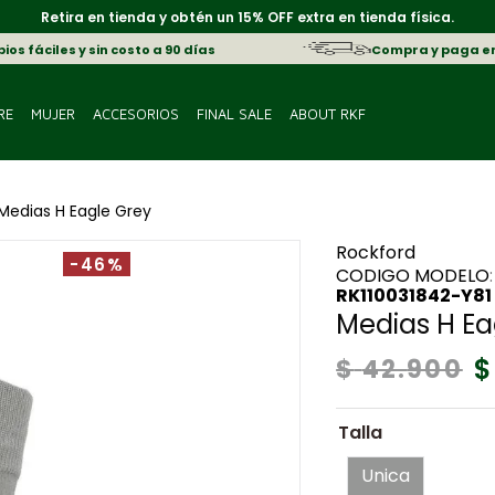
Retira en tienda y obtén un 15% OFF extra en tienda física.
os fáciles y sin costo a 90 días
Compra y paga e
RE
MUJER
ACCESORIOS
FINAL SALE
ABOUT RKF
Medias H Eagle Grey
Rockford
-46%
:
RK110031842-Y81
Medias H Ea
$
$
42
.
900
Talla
Unica