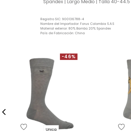
Spandex | Largo Medio | Talla 40-44.5
Registro SIC:
900136788-4
Nombre del Importador:
Forus Colombia S.A.S
Material exterior:
80% Bambú 20% Spandex
País de Fabricación:
China
-46%
Unica