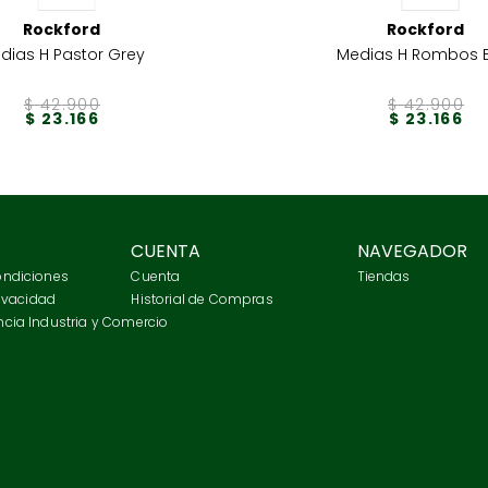
Rockford
Rockford
dias H Pastor Grey
Medias H Rombos 
$
42
.
900
$
42
.
900
$
23
.
166
$
23
.
166
CUENTA
NAVEGADOR
ondiciones
Cuenta
Tiendas
rivacidad
Historial de Compras
cia Industria y Comercio