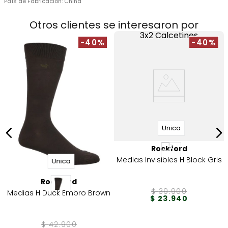
País de Fabricación:
China
Otros clientes se interesaron por
3x2 Calcetines
-40%
-40%
Unica
Rockford
Medias Invisibles H Block Gris
Unica
Rockford
$
39
.
900
Medias H Duck Embro Brown
$
23
.
940
$
42
.
900