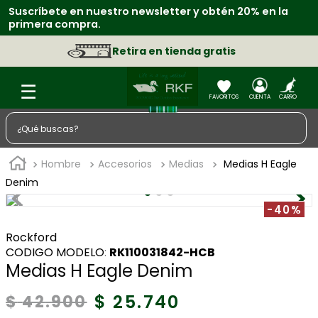
Suscríbete en nuestro newsletter y obtén 20% en la
R
primera compra.
f
Retira en tienda gratis
¿Qué buscas?
TÉRMINOS MÁS BUSCADOS
Hombre
Accesorios
Medias
Medias H Eagle
1
.
zapatos
Denim
2
.
sacos
-40%
3
.
chaquetas
Rockford
:
RK110031842-HCB
4
.
camisa
Medias H Eagle Denim
5
.
medias
$
25
.
740
$
42
.
900
6
.
morral