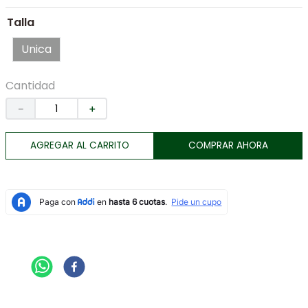
7
.
botas
Talla
8
.
tenis
Unica
9
.
lino
10
.
chaqueta
Cantidad
－
＋
AGREGAR AL CARRITO
COMPRAR AHORA