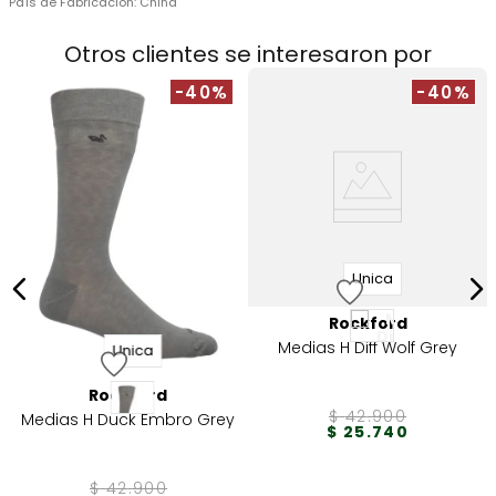
País de Fabricación:
China
Otros clientes se interesaron por
-40%
-40%
Unica
Rockford
Medias H Diff Wolf Grey
Unica
Rockford
$
42
.
900
Medias H Duck Embro Grey
$
25
.
740
$
42
.
900