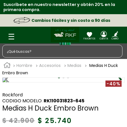
Suscríbete en nuestro newsletter y obtén 20% en la
primera compra.
Cambios fáciles y sin costo a 90 días
¿Qué buscas?
TÉRMINOS MÁS BUSCADOS
Hombre
Accesorios
Medias
Medias H Duck
1
.
zapatos
Embro Brown
2
.
chaquetas
-40%
3
.
sacos
Rockford
:
RK110031823-645
4
.
camisa
Medias H Duck Embro Brown
5
.
medias
$
25
.
740
$
42
.
900
6
.
morral