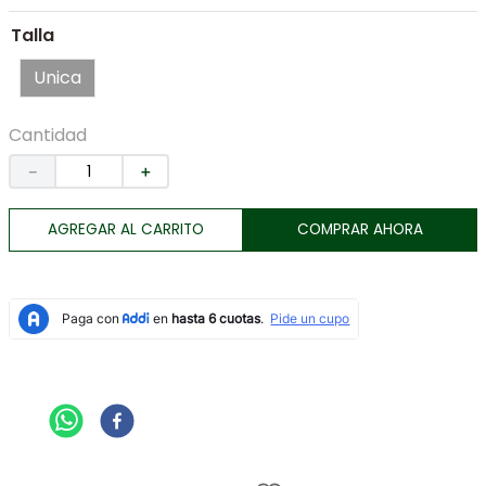
7
.
tenis
Talla
8
.
botas
Unica
9
.
tarjetero
10
.
lino
Cantidad
－
＋
AGREGAR AL CARRITO
COMPRAR AHORA