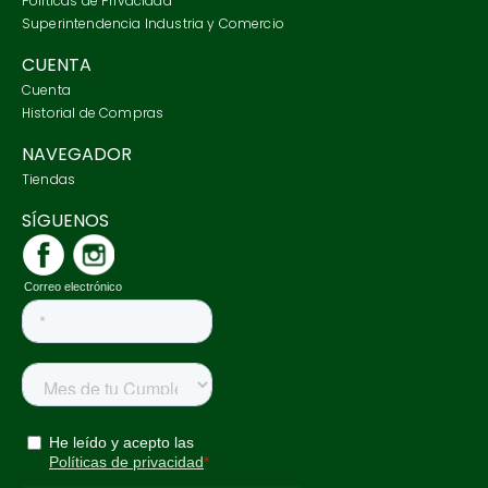
Políticas de Privacidad
7
.
tarjetero
Superintendencia Industria y Comercio
8
.
tenis
CUENTA
Cuenta
9
.
botas
Historial de Compras
10
.
jeans
NAVEGADOR
Tiendas
SÍGUENOS