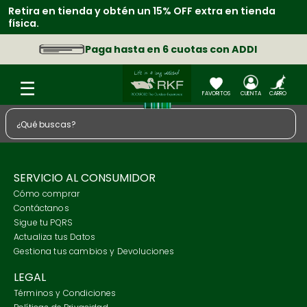
Retira en tienda y obtén un 15% OFF extra en tienda
física.
Paga hasta en 6 cuotas con ADDI
¿Qué buscas?
TÉRMINOS MÁS BUSCADOS
1
.
zapatos
SERVICIO AL CONSUMIDOR
Cómo comprar
2
.
chaquetas
Contáctanos
3
.
camisa
Sigue tu PQRS
Actualiza tus Datos
4
.
sacos
Gestiona tus cambios y Devoluciones
5
.
medias
LEGAL
6
.
morral
Términos y Condiciones