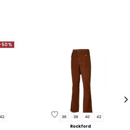
-50%
42
36
38
40
42
Rockford