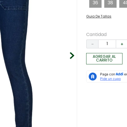
36
38
4
Guia De Tallas
Cantidad
－
＋
AGREGAR AL
CARRITO