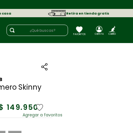
n casa
Retira en tienda gratis
¿Qué buscas?
B
mero Skinny
$
149
.
950