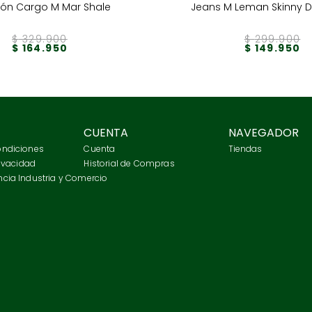
lón Cargo M Mar Shale
Jeans M Leman Skinny D
$
329
.
900
$
299
.
900
$
164
.
950
$
149
.
950
CUENTA
NAVEGADOR
ondiciones
Cuenta
Tiendas
rivacidad
Historial de Compras
cia Industria y Comercio