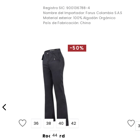
Registro SIC:
900136788-4
Nombre del Importador:
Forus Colombia S.A.S
Material exterior:
100% Algodón Orgánico
País de Fabricación:
China
-50%
36
38
40
42
44
Rockford