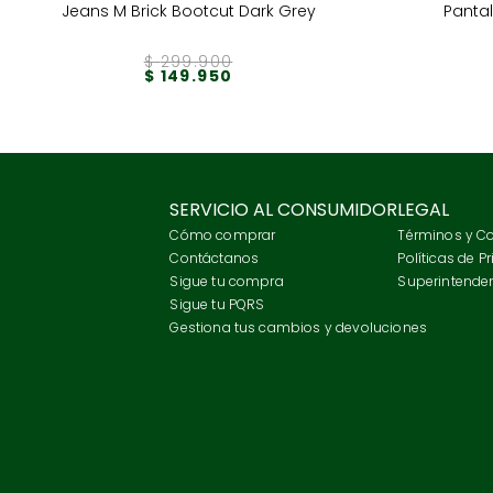
Jeans M Brick Bootcut Dark Grey
Panta
$
299
.
900
$
149
.
950
SERVICIO AL CONSUMIDOR
LEGAL
Cómo comprar
Términos y C
Contáctanos
Políticas de P
Sigue tu compra
Superintenden
Sigue tu PQRS
Gestiona tus cambios y devoluciones