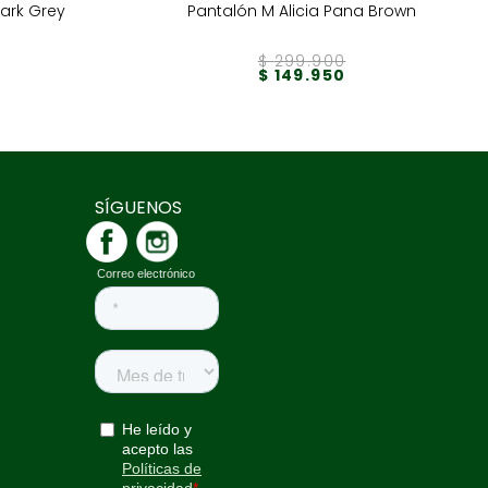
ark Grey
Pantalón M Alicia Pana Brown
$
299
.
900
$
149
.
950
SÍGUENOS