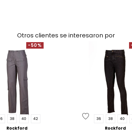
Otros clientes se interesaron por
-50%
36
38
40
42
36
38
40
Rockford
Rockford