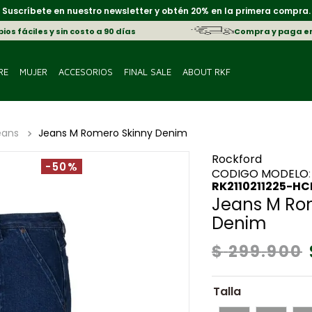
Suscríbete en nuestro newsletter y obtén 20% en la primera compra.
os fáciles y sin costo a 90 días
Compra y paga e
RE
MUJER
ACCESORIOS
FINAL SALE
ABOUT RKF
eans
Jeans M Romero Skinny Denim
Rockford
-50%
:
RK2110211225-HC
Jeans M Ro
Denim
$
299
.
900
Talla