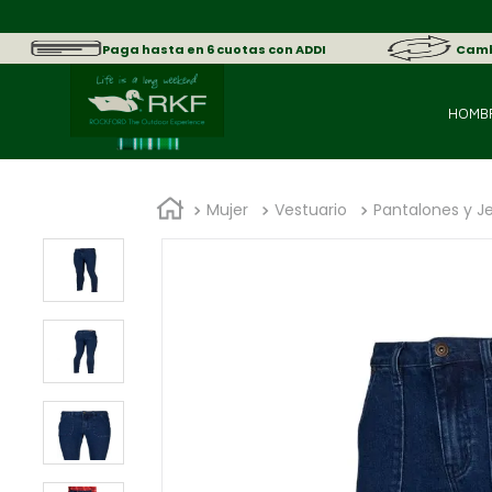
sica.
Paga hasta en 6 cuotas con ADDI
Cambi
HOMB
Mujer
Vestuario
Pantalones y J