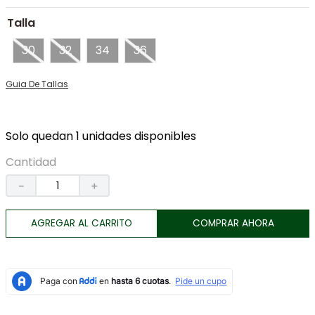
7
.
lino
Talla
8
.
morral
30
32
34
36
9
.
merino
Guia De Tallas
10
.
chaqueta
Solo quedan 1 unidades disponibles
Cantidad
－
＋
AGREGAR AL CARRITO
COMPRAR AHORA