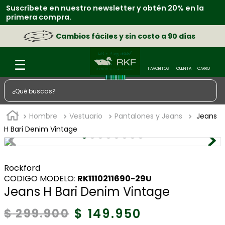
Suscríbete en nuestro newsletter y obtén 20% en la
primera compra.
Cambios fáciles y sin costo a 90 días
¿Qué buscas?
TÉRMINOS MÁS BUSCADOS
Hombre
Vestuario
Pantalones y Jeans
Jeans
1
.
zapatos
H Bari Denim Vintage
2
.
sacos
3
.
chaquetas
Rockford
:
RK1110211690-29U
4
.
camisa
Jeans H Bari Denim Vintage
5
.
medias
$
149
.
950
$
299
.
900
6
.
botas