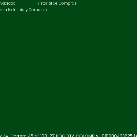
rivacidad
Historial de Compras
cia Industria y Comercio
: Av. Carrera 45 Nº 108-27 BOGOTÁ COLOMBIA | 018000423625 | 