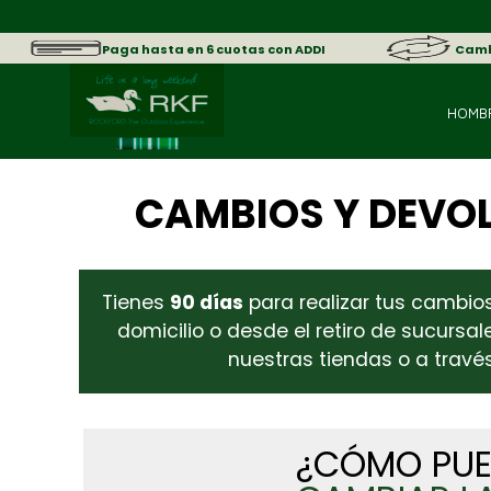
Paga hasta en 6 cuotas con ADDI
Cambi
HOMB
CAMBIOS Y DEVO
Tienes
90 días
para realizar tus cambio
domicilio o desde el retiro de sucursa
nuestras tiendas o a travé
¿CÓMO PU