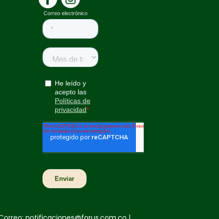
Correo:
notificaciones@forus.com.co
|