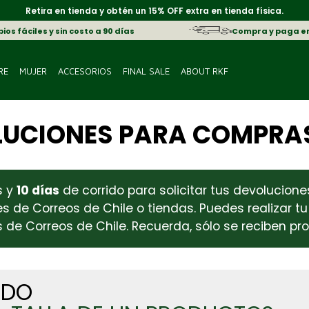
Retira en tienda y obtén un 15% OFF extra en tienda física.
os fáciles y sin costo a 90 días
Compra y paga e
RE
MUJER
ACCESORIOS
FINAL SALE
ABOUT RKF
LUCIONES PARA COMPRA
s y
10 días
de corrido para solicitar tus devolucion
les de Correos de Chile o tiendas. Puedes realizar 
s de Correos de Chile. Recuerda, sólo se reciben pr
EDO