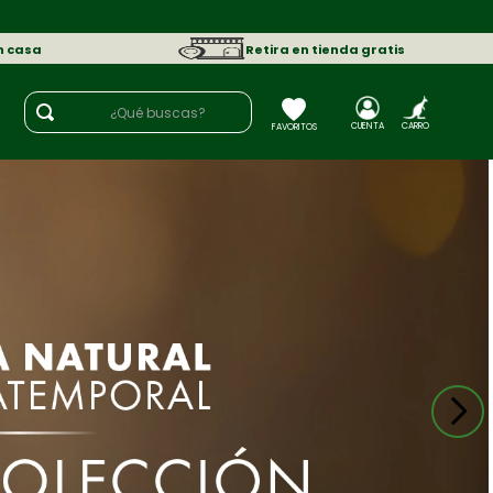
n casa
Retira en tienda gratis
¿Qué buscas?