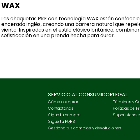
WAX
Las chaquetas RKF con tecnología WAX están confecci
encerado inglés, creando una barrera natural que repele 
viento. Inspiradas en el estilo clásico británico, combina
sofisticación en una prenda hecha para durar.
SERVICIO AL CONSUMIDOR
LEGAL
Cómo comprar
Términos y C
Contáctanos
Políticas de P
Sigue tu compra
Superintenden
Sigue tu PQRS
Gestiona tus cambios y devoluciones