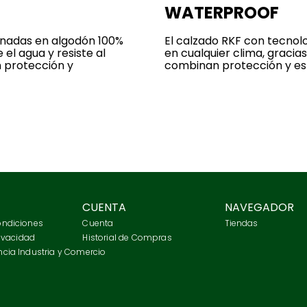
WATERPROOF
onadas en algodón 100%
El calzado RKF con tecno
el agua y resiste al
en cualquier clima, graci
n protección y
combinan protección y est
CUENTA
NAVEGADOR
ondiciones
Cuenta
Tiendas
rivacidad
Historial de Compras
cia Industria y Comercio