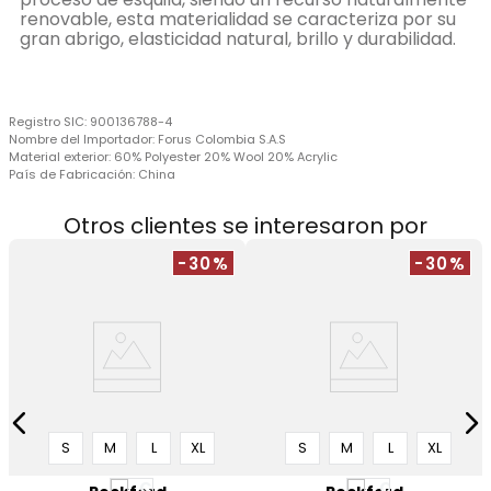
renovable, esta materialidad se caracteriza por su
gran abrigo, elasticidad natural, brillo y durabilidad.
Registro SIC:
900136788-4
Nombre del Importador:
Forus Colombia S.A.S
Material exterior:
60% Polyester 20% Wool 20% Acrylic
País de Fabricación:
China
Otros clientes se interesaron por
-30%
-30%
a
S
M
L
XL
S
M
L
XL