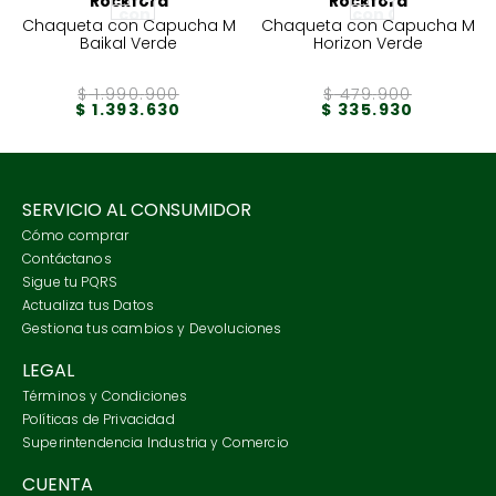
Rockford
Rockford
Chaqueta con Capucha M
Chaqueta con Capucha M
Baikal Verde
Horizon Verde
$
1
.
990
.
900
$
479
.
900
$
1
.
393
.
630
$
335
.
930
SERVICIO AL CONSUMIDOR
Cómo comprar
Contáctanos
Sigue tu PQRS
Actualiza tus Datos
Gestiona tus cambios y Devoluciones
LEGAL
Términos y Condiciones
Políticas de Privacidad
Superintendencia Industria y Comercio
CUENTA