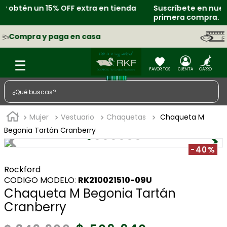
Suscríbete en nuestro newsletter y obtén 20% en la
primera compra.
Retira en tienda gratis
¿Qué buscas?
TÉRMINOS MÁS BUSCADOS
Mujer
Vestuario
Chaquetas
Chaqueta M
1
.
zapatos
Begonia Tartán Cranberry
2
.
sacos
-40%
3
.
chaquetas
Rockford
:
RK210021510-09U
4
.
camisa
Chaqueta M Begonia Tartán
5
.
medias
Cranberry
6
.
morral