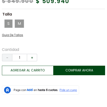
$
509
.
940
$
849
.
900
7
.
botas
8
.
tenis
Talla
9
.
lino
S
M
10
.
chaqueta
Guia De Tallas
Cantidad
－
＋
AGREGAR AL CARRITO
COMPRAR AHORA